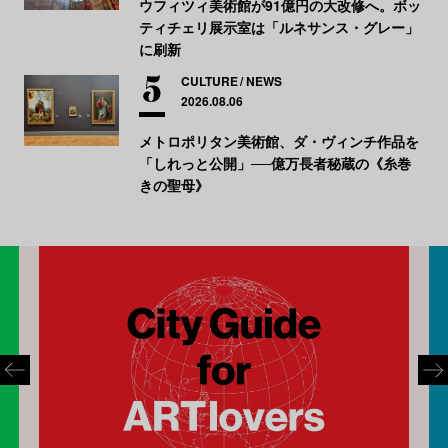
ウフィツィ美術館が91億円の大改修へ。ボッ
ティチェリ展示室は「ルネサンス・グレー」
に刷新
CULTURE
NEWS
2026.08.06
メトロポリタン美術館、ダ・ヴィンチ作品を
「しれっと公開」──億万長者秘蔵の《糸巻
きの聖母》