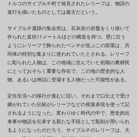
トルコのサイブルチ村で発見されたレリーフは、物語の
進行を描いたものとしては最古だという。
サイブルチ遺跡の集会所は、石灰岩の岩盤をくり抜いて
作られた直径11メートルほどの構造を持つ。壁に沿う
ようにレリーフで飾られたベンチが並ぶこの部屋は、共
同体の特別な集まりに使われていたとされる。レリーフ
に彫られた人物は、この地域に住んでいた初期の農耕民
にとっておそらく重要な存在で、この地の歴史的な人
物、あるいは神話に登場する人物だった可能性がある。
定住生活への移行が進むに従い、それまで口伝えで受け
継がれていた伝統がレリーフなどの視覚表現を使って記
されるようになった。変わりゆく時代の中で、歴史的出
来事や物語を伝承する新たな手段として彫刻が用いられ
るようになったのだろう。サイブルチのレリーフは、大