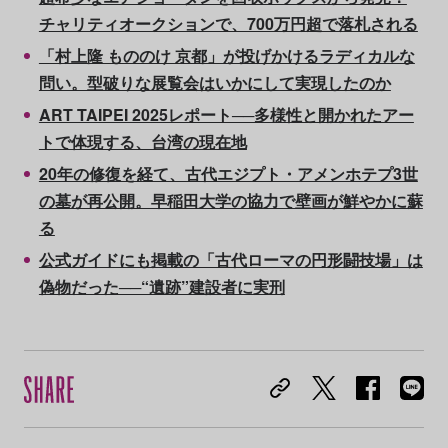
チャリティオークションで、700万円超で落札される
「村上隆 もののけ 京都」が投げかけるラディカルな
問い。型破りな展覧会はいかにして実現したのか
ART TAIPEI 2025レポート──多様性と開かれたアー
トで体現する、台湾の現在地
20年の修復を経て、古代エジプト・アメンホテプ3世
の墓が再公開。早稲田大学の協力で壁画が鮮やかに蘇
る
公式ガイドにも掲載の「古代ローマの円形闘技場」は
偽物だった──“遺跡”建設者に実刑