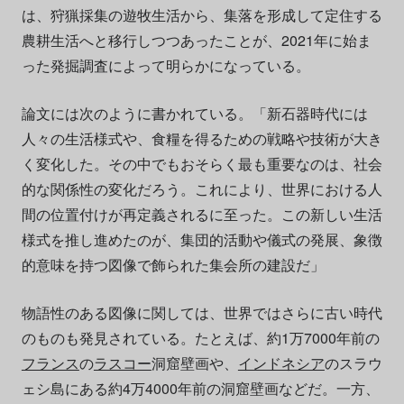
は、狩猟採集の遊牧生活から、集落を形成して定住する
農耕生活へと移行しつつあったことが、2021年に始ま
った発掘調査によって明らかになっている。
論文には次のように書かれている。「新石器時代には
人々の生活様式や、食糧を得るための戦略や技術が大き
く変化した。その中でもおそらく最も重要なのは、社会
的な関係性の変化だろう。これにより、世界における人
間の位置付けが再定義されるに至った。この新しい生活
様式を推し進めたのが、集団的活動や儀式の発展、象徴
的意味を持つ図像で飾られた集会所の建設だ」
物語性のある図像に関しては、世界ではさらに古い時代
のものも発見されている。たとえば、約1万7000年前の
フランス
の
ラスコー
洞窟壁画や、
インドネシア
のスラウ
ェシ島にある約4万4000年前の洞窟壁画などだ。一方、