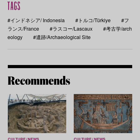
#インドネシア/ Indonesia
#トルコ/Türkiye
#フ
ランス/France
#ラスコー/Lascaux
#考古学/arch
eology
#遺跡/Archaeological Site
Re
CULTURE
NEWS
CULTURE
NEWS