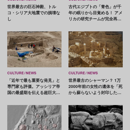
世界最古の巨石神殿、トル
古代エジプトの「青色」が千
コ・シリア大地震での損壊な
年の眠りから目覚める！ アメ
し
リカの研究チームが完全再現
に成功
CULTURE
NEWS
CULTURE
NEWS
「近年で最も重要な発見」と
世界最古のシャーマン？ 1万
専門家も評価。アッシリア帝
2000年前の女性の遺体を「死
国の最盛期を伝える超巨大な
から蘇らないよう封印した可
レリーフを発掘
能性」も