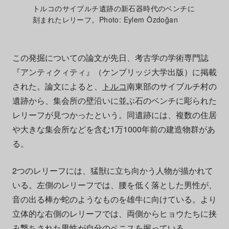
トルコのサイブルチ遺跡の新石器時代のベンチに
刻まれたレリーフ。Photo: Eylem Özdoğan
この発掘についての論文が先日、考古学の学術専門誌
『アンティクィティ』（ケンブリッジ大学出版）に掲載
された。論文によると、
トルコ
南東部のサイブルチ村の
遺跡から、集会所の壁沿いに並ぶ石のベンチに彫られた
レリーフが見つかったという。同遺跡には、複数の住居
や大きな集会所などを含む1万1000年前の建造物群があ
る。
2つのレリーフには、猛獣に立ち向かう人物が描かれて
いる。左側のレリーフでは、腰を低く落とした男性が、
音の出る棒か蛇のようなものを雄牛に向けている。より
立体的な右側のレリーフでは、両側からヒョウたちに挟
み撃ちされた男性が自分のペニスを握っている。