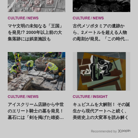
CULTURE
NEWS
CULTURE
NEWS
マヤ文明の未知なる「王国」
古代メソポタミアの遺跡か
を発見!? 2000年以上前の大
ら、2メートルを超える人物
集落跡には娯楽施設も
の彫刻が発見。「この時代で
最も写実的」
CULTURE
NEWS
CULTURE
INSIGHT
アイスクリーム店跡から中世
キュビスムを大解剖！ その誕
のエリート騎士の墓を発見！
生から現代アートへと続く、
墓石には「剣を掲げた雄姿」
美術史上の大変革を読み解く
のレリーフ
Recommended by