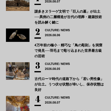
2026.08.07
謎多きヌラーゲ文明で「巨人の墓」が出土
──異例の二層構造が古代の埋葬・建築技術
を読み解く鍵に
CULTURE
NEWS
2026.08.06
4万年前の極小・精巧な「鳥の彫刻」を洞窟
で発見──羽毛まで彫り込まれた世界最古級
の芸術
CULTURE
NEWS
2026.08.05
古代ローマ時代の道路下から「若い男性像」
が出土。うつ伏せ状態が幸いし、保存状態は
良好
CULTURE
NEWS
2026.08.07