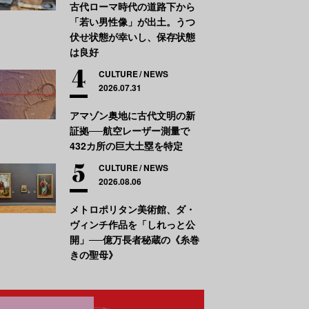
古代ローマ時代の道路下から
「若い男性像」が出土。うつ
伏せ状態が幸いし、保存状態
は良好
CULTURE
NEWS
2026.07.31
アマゾン奥地に古代文明の新
証拠──航空レーザー測量で
432カ所の巨大土塁を特定
CULTURE
NEWS
2026.08.06
メトロポリタン美術館、ダ・
ヴィンチ作品を「しれっと公
開」──億万長者秘蔵の《糸巻
きの聖母》