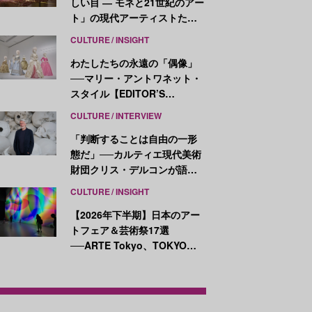
しい目 ― モネと21世紀のアー
ト」の現代アーティストたち
が示す、異なる視点
CULTURE
INSIGHT
わたしたちの永遠の「偶像」
──マリー・アントワネット・
スタイル【EDITOR’S
NOTES】
CULTURE
INTERVIEW
「判断することは自由の一形
態だ」──カルティエ現代美術
財団クリス・デルコンが語
る、公共性と批評
CULTURE
INSIGHT
【2026年下半期】日本のアー
トフェア＆芸術祭17選
──ARTE Tokyo、TOKYO
ATLAS、前橋国際芸術祭ほか
新イベントが続々開幕