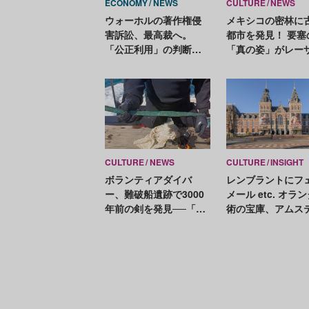
ECONOMY
NEWS
CULTURE
NEWS
ウォーホルの著作権侵
メキシコの密林に
害訴訟、最高裁へ。
都市を発見！ 要塞
「公正利用」の判断と
「真の姿」がレー
は？
測量によって明ら
CULTURE
NEWS
CULTURE
INSIGHT
ボランティアダイバ
レンブラントにフ
ー、難破船遺跡で3000
メール etc. オラ
年前の剣を発見──「極
術の宝庫、アムス
めて重要な発見」と専
ダム国立美術館で
門家
おきたい11作品