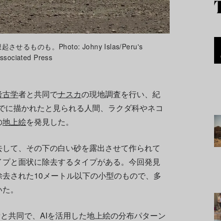
のも。Photo: Johny Islas/Peru's
Associated Press
考古学
者と共同で
ナスカ
の現地調査を行い、紀
頃までに描かれたと見られる人間、ラクダ科やネコ
の
地上絵
を発見した。
去して、その下の白い砂を露出させて作られて
イプと面状に除去するタイプがある。今回発見
去された10メートル以下の小型のもので、多
いた。
所と共同で、AIを活用した地上絵の分布パターン