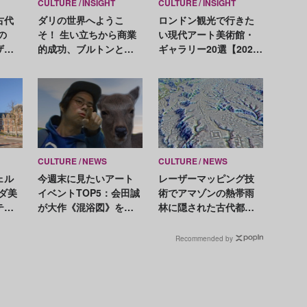
CULTURE
INSIGHT
CULTURE
INSIGHT
古代
ダリの世界へようこ
ロンドン観光で行きた
の
そ！ 生い立ちから商業
い現代アート美術館・
ザー
的成功、ブルトンとの
ギャラリー20選【2024
かに
決別まで、毀誉褒貶の
年版】
奇才の生涯
CULTURE
NEWS
CULTURE
NEWS
ェル
今週末に見たいアート
レーザーマッピング技
ンダ美
イベントTOP5：会田誠
術でアマゾンの熱帯雨
テル
が大作《混浴図》を公
林に隠された古代都市
見て
開制作、ピーター・ハ
が出現。考古学者を驚
リーが新作を発表
かせる大発見
Recommended by