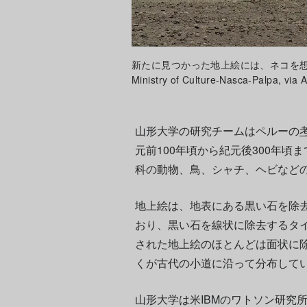
新たに見つかった地上絵には、ネコを想起させるも
Ministry of Culture-Nasca-Palpa, via 
山形大学の研究チームはペルーの
元前100年頃から紀元後300年
科の動物、鳥、シャチ、ヘビなど
地上絵は、地表にある黒い石を除
おり、黒い石を線状に除去するタ
された地上絵のほとんどは面状に除
くが古代の小道に沿って分布して
山形大学は米IBMのワトソン研究