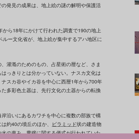
での発見の成果は、地上絵の謎の解明や保護活
年から18年にかけて行われた調査で190の地上
はペルー文化省が、地上絵が集中するアハ地区に
の、灌漑のためのもの、占星術の暦など、さま
もはっきりとは分かっていない。ナスカ文化は
ナスカ谷やイカ谷を中心に西暦1年から700年
った多彩色土器は、先行文化の土器からの転換
海岸沿いにあるカワチを中心に複数の部族で構
は約40の墳丘のほか、
ビラミッド
状の建造物
や水の恵み、豊穣に関する儀式が行われていた