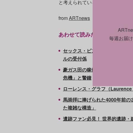
と考えられている。（翻訳：石井
from
ARTnews
ART
あわせて読みたい
毎週お届け
セックス・ピストルズの激レア盤
ルの受付係
豪ガス田の稼働延長でペトログリ
危機」と警鐘
ローレンス・グラフ（Laurence G
馬崇拝に捧げられた4000年前
た複雑な構造」
遺跡ファン必見！ 世界的遺跡・