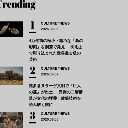
CULTURE
NEWS
2026.08.06
4万年前の極小・精巧な「鳥の
彫刻」を洞窟で発見──羽毛ま
で彫り込まれた世界最古級の
芸術
CULTURE
NEWS
2026.08.07
謎多きヌラーゲ文明で「巨人
の墓」が出土──異例の二層構
造が古代の埋葬・建築技術を
読み解く鍵に
CULTURE
NEWS
2026.08.05