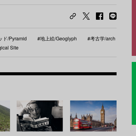
ド/Pyramid
#地上絵/Geoglyph
#考古学/arch
cal Site
Recom