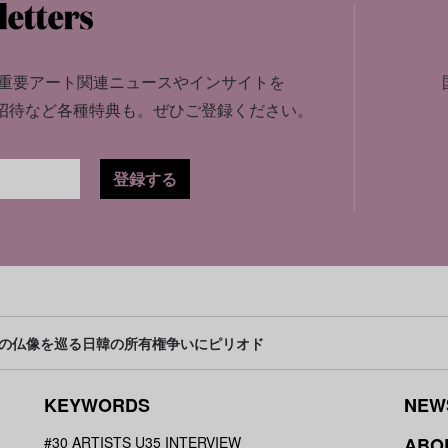
重要アート関連ニュースやインサイトを
招待など各種特典も。
ぜひご登録ください。
登録する
の仏像を巡る日韓の所有権争いにピリオド
KEYWORDS
NEW
#30 ARTISTS U35 INTERVIEW
ABO