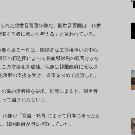
くられた観世音菩薩坐像だ。観世音菩薩は、仏教
苦悩する者に救いを与える」と言われている。
薩像を巡る一件は、国際的な主導権争いの中心
に韓国の窃盗団によって長崎県対馬の観音寺から
はこの窃盗犯を逮捕。仏像は韓国政府に没収さ
本
政府の支援を受け、返還を求めて提訴した。
この像の所有権を要求。同寺によると、観世音
よって盗まれたという。
は、仏像が「窃盗・略奪 によって日本に移ったと
し、韓国政府が即日控訴していた。