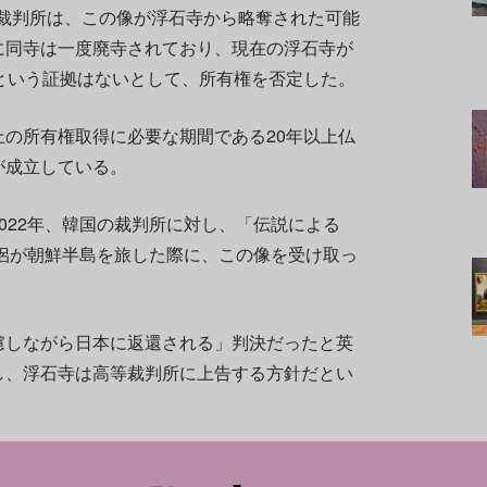
高等裁判所は、この像が浮石寺から略奪された可能
に同寺は一度廃寺されており、現在の浮石寺が
という証拠はないとして、所有権を否定した。
の所有権取得に必要な期間である20年以上仏
が成立している。
022年、韓国の裁判所に対し、「伝説による
僧侶が朝鮮半島を旅した際に、この像を受け取っ
慮しながら日本に返還される」判決だったと英
し、浮石寺は高等裁判所に上告する方針だとい