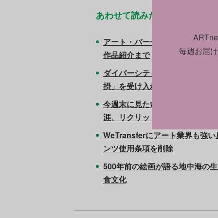
あわせて読みたい
ART
アート・バーゼル 2023を総括
毎週お届け
作品紹介まで
ダイバーシティ推進のための美
摂」を受け入れず
今週末に見たいアートイベントT
涯、リクリット・ティラヴァニ
WeTransferにアート業界も
ンツ使用条項を削除
500年前の絵画が語る地中海の
食文化