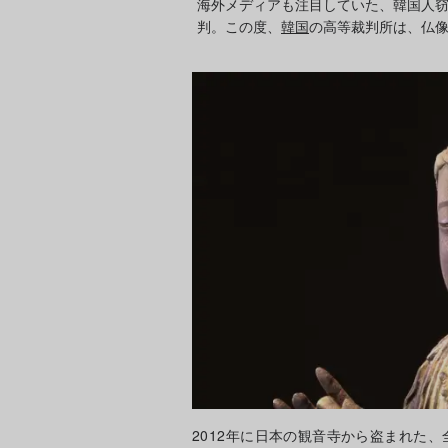
海外メディアも注目していた、韓国人
判。この度、
韓国
の高等裁判所は、仏
2012年に日本の観音寺から盗まれた、全長約