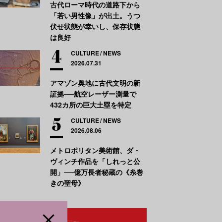
古代ローマ時代の道路下から
「若い男性像」が出土。うつ
伏せ状態が幸いし、保存状態
は良好
CULTURE
NEWS
2026.07.31
アマゾン奥地に古代文明の新
証拠──航空レーザー測量で
432カ所の巨大土塁を特定
CULTURE
NEWS
2026.08.06
メトロポリタン美術館、ダ・
ヴィンチ作品を「しれっと公
開」──億万長者秘蔵の《糸巻
きの聖母》