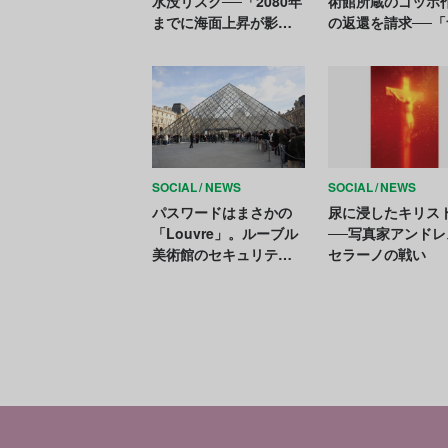
水没リスク──「2080年
術館所蔵のゴッホ
までに海面上昇が影
の返還を請求──「
響」と最新研究
スが祖父から略奪
主張
SOCIAL
NEWS
SOCIAL
NEWS
パスワードはまさかの
尿に浸したキリス
「Louvre」。ルーブル
──写真家アンドレ
美術館のセキュリティ
セラーノの戦い
更新には「7年を要す
る」と仏政府