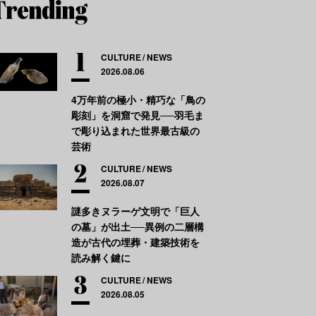
CULTURE
NEWS
2026.08.06
4万年前の極小・精巧な「鳥の
彫刻」を洞窟で発見──羽毛ま
で彫り込まれた世界最古級の
芸術
CULTURE
NEWS
2026.08.07
謎多きヌラーゲ文明で「巨人
の墓」が出土──異例の二層構
造が古代の埋葬・建築技術を
読み解く鍵に
CULTURE
NEWS
2026.08.05