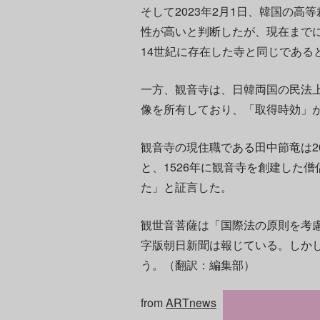
そして2023年2月1日、韓国の
性が高いと判断したが、現在まで
14世紀に存在した寺と同じである
一方、観音寺は、日韓両国の民法上
像を所有しており、「取得時効」
観音寺の現住職である田中節竜は2
と、1526年に観音寺を創建した
た」と証言した。
観世音菩薩は「国際法の原則を考
字版朝日新聞は報じている。しか
う。（翻訳：編集部）
from
ARTnews