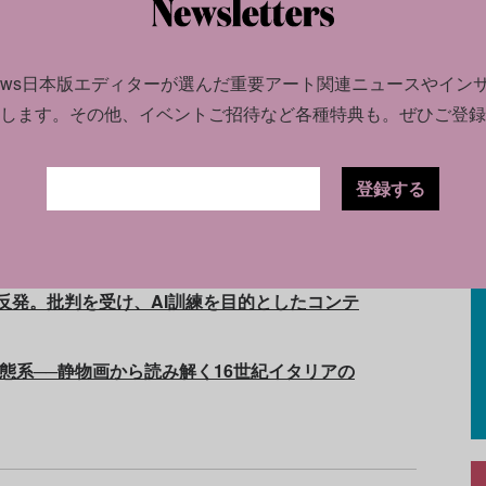
news日本版エディターが選んだ
重要アート関連ニュースやイン
！ 大手ギャラリーの販売状況から、注目の作家・
します。
その他、イベントご招待など各種特典も。ぜひご登録
術展が中止に。フロリダの大学が「多様性と包
登録する
OP5: 貴重な資料でたどる高田賢三の仕事と生
ら5人が表現する「物質性と言語」
強い反発。批判を受け、AI訓練を目的としたコンテ
生態系──静物画から読み解く16世紀イタリアの