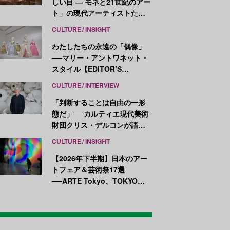
しい目 ― モネと21世紀のアー
ト」の現代アーティストたち
が示す、異なる視点
CULTURE
INSIGHT
わたしたちの永遠の「偶像」
──マリー・アントワネット・
スタイル【EDITOR’S
NOTES】
CULTURE
INTERVIEW
「判断することは自由の一形
態だ」──カルティエ現代美術
財団クリス・デルコンが語
る、公共性と批評
CULTURE
INSIGHT
【2026年下半期】日本のアー
トフェア＆芸術祭17選
──ARTE Tokyo、TOKYO
ATLAS、前橋国際芸術祭ほか
新イベントが続々開幕