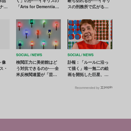
作品
く」のか──イギリスの
断ち切れるか──イギリ
ナチ
「Arts for Dementia」
スの刑務所で広がる社
」と
が示す創作の力【医療
会復帰プロジェクト
とアートの最前線
Vol.7】
SOCIAL
NEWS
SOCIAL
NEWS
ト像
検閲圧力に美術館はど
訃報：「ルールに沿っ
ス・
う対抗できるのか──全
て描く」唯一無二の絵
米反検閲連盟が「芸術
画を開拓した巨星、ジ
の自由を守る手引書」
ェニファー・バートレ
を公開
ットが死去。日本には
Recommended by
天井画を残す