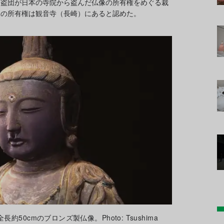
窃盗団が日本の寺院から盗んだ仏像の所有権をめぐる裁
像の所有権は観音寺（長崎）にあると認めた。
50cmのブロンズ製仏像。Photo: Tsushima