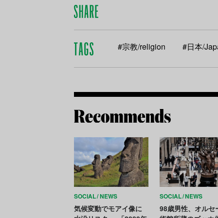
#宗教/religion
#日本/Jap
SOCIAL
NEWS
SOCIAL
NEWS
気候変動でモアイ像に
98歳男性、オルセ