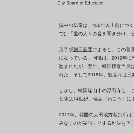
City Board of Education
渦中の仏像は、450年以上前につ
では「世の人々の音を聞き分け、
英字版
朝日新聞
によると、この菩
になっている。同像は、2012年
盗まれたが、翌年、韓国捜査当局
れた。そして2016年、観音寺は
日
しかし、韓国瑞山市の浮石寺も、
菩薩は14世紀、倭寇（わこう）に
2017年、韓国の大田地方裁判所
みなすのが妥当」とする判決を下