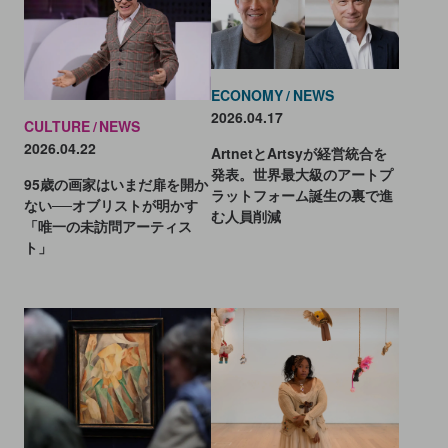
ECONOMY
NEWS
2026.04.17
CULTURE
NEWS
2026.04.22
ArtnetとArtsyが経営統合を
発表。世界最大級のアートプ
95歳の画家はいまだ扉を開か
ラットフォーム誕生の裏で進
ない──オブリストが明かす
む人員削減
「唯一の未訪問アーティス
ト」