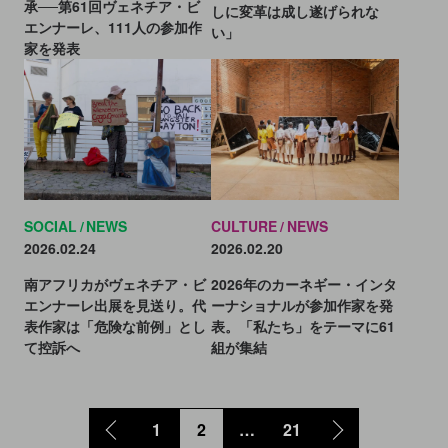
承──第61回ヴェネチア・ビ
しに変革は成し遂げられな
エンナーレ、111人の参加作
い」
家を発表
SOCIAL
NEWS
CULTURE
NEWS
2026.02.24
2026.02.20
南アフリカがヴェネチア・ビ
2026年のカーネギー・インタ
エンナーレ出展を見送り。代
ーナショナルが参加作家を発
表作家は「危険な前例」とし
表。「私たち」をテーマに61
て控訴へ
組が集結
1
2
…
21