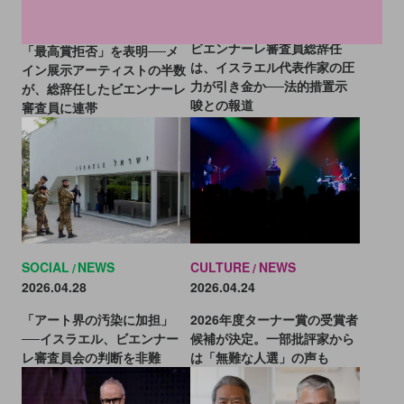
2026.05.08
2026.05.11
ビエンナーレ審査員総辞任
「最高賞拒否」を表明──メ
は、イスラエル代表作家の圧
イン展示アーティストの半数
力が引き金か──法的措置示
が、総辞任したビエンナーレ
唆との報道
審査員に連帯
SOCIAL
NEWS
CULTURE
NEWS
2026.04.28
2026.04.24
「アート界の汚染に加担」
2026年度ターナー賞の受賞者
──イスラエル、ビエンナー
候補が決定。一部批評家から
レ審査員会の判断を非難
は「無難な人選」の声も