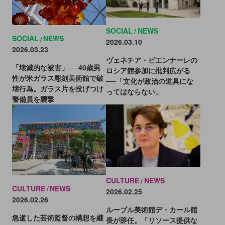
SOCIAL
NEWS
SOCIAL
NEWS
2026.03.10
2026.03.23
ヴェネチア・ビエンナーレの
「壊滅的な被害」──40歳男
ロシア館参加に批判広がる
性が米ガラス彫刻美術館で破
──「文化が政治の道具にな
壊行為。ガラス片を投げつけ
ってはならない」
警備員を襲撃
CULTURE
NEWS
CULTURE
NEWS
2026.02.25
2026.02.26
ルーブル美術館デ・カール館
急逝した芸術監督の構想を継
長が辞任。「リソース提供な