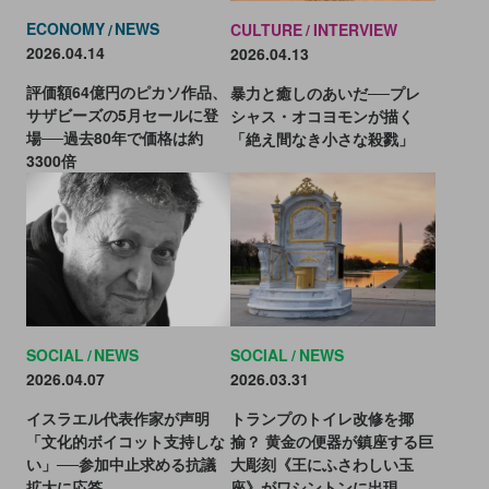
ECONOMY
NEWS
CULTURE
INTERVIEW
2026.04.14
2026.04.13
評価額64億円のピカソ作品、
暴力と癒しのあいだ──プレ
サザビーズの5月セールに登
シャス・オコヨモンが描く
場──過去80年で価格は約
「絶え間なき小さな殺戮」
3300倍
SOCIAL
NEWS
SOCIAL
NEWS
2026.04.07
2026.03.31
イスラエル代表作家が声明
トランプのトイレ改修を揶
「文化的ボイコット支持しな
揄？ 黄金の便器が鎮座する巨
い」──参加中止求める抗議
大彫刻《王にふさわしい玉
拡大に応答
座》がワシントンに出現