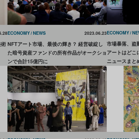
ECONOMY
NE
6.28
ECONOMY
NEWS
2023.06.23
市場暴落、盗難
美術
NFTアート市場、最後の輝き？ 経営破綻し
アートはどこに
た暗号資産ファンドの所有作品がオークショ
ニュースまと
ンで合計15億円に