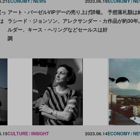
6.21
ECONOMY
NEWS
2023.06.19
ECONOMY
NE
買っ
アート・バーゼルVIPデーの売り上げ詳報。
予想落札額は約
は
ラシード・ジョンソン、アレクサンダー・カ
作品が約30
ルダー、キース・ヘリングなどセールスは好
調
6.15
CULTURE
INSIGHT
2023.06.14
ECONOMY
NE