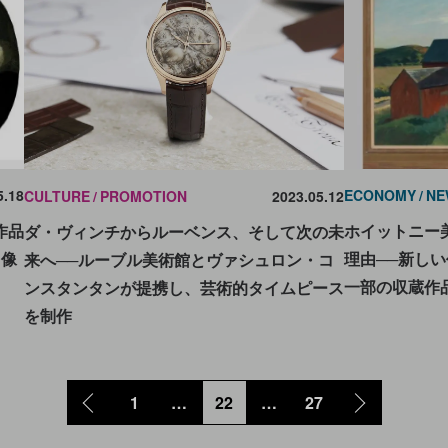
5.18
ECONOMY
NE
CULTURE
PROMOTION
2023.05.12
作品
ホイットニー
ダ・ヴィンチからルーベンス、そして次の未
肖像
理由──新し
来へ──ルーブル美術館とヴァシュロン・コ
一部の収蔵作
ンスタンタンが提携し、芸術的タイムピース
を制作
1
…
22
…
27