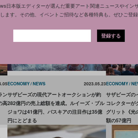
news日本版エディターが選んだ
重要アート関連ニュースやイン
します。
その他、イベントご招待など各種特典も。ぜひご登録
登録する
6.05
ECONOMY
NEWS
2023.05.23
ECONOMY
NE
ラン
サザビーズの現代アートオークションが約
サザビーズの
の高
282億円の売上総額を達成。ルイーズ・ブル
コレクターが
ジョワは41億円、バスキアの注目作は35億
グリット《光
円にとどまる
額の57億円