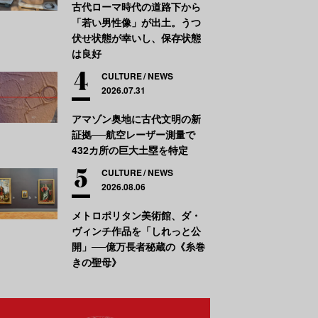
古代ローマ時代の道路下から
「若い男性像」が出土。うつ
伏せ状態が幸いし、保存状態
は良好
CULTURE
NEWS
2026.07.31
アマゾン奥地に古代文明の新
証拠──航空レーザー測量で
432カ所の巨大土塁を特定
CULTURE
NEWS
2026.08.06
メトロポリタン美術館、ダ・
ヴィンチ作品を「しれっと公
開」──億万長者秘蔵の《糸巻
きの聖母》