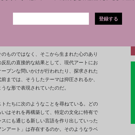
ィストにインタビューを行った。そのうちの10
話を聞き、ドナルド・モフェットとゾーイ・レ
登録する
た。彼らの中で、1969年に実際にニューヨー
いない。また、大半の作家は年齢的に、ゲイとレ
しているわけではない。
そのものではなく、そこから生まれた心のあり
の反乱の直接的な結果として、現代アートにお
オープンな問いかけが行われたり、探求された
代前までは、そうしたテーマは抑圧されるか、
ような形で表現されていたのだ。
ストたちに次のようなことを尋ねている。どの
るいはそれを再構築して、特定の文化に特有で
ンスにも通じる新しい言語を作り出していった
アンアート」は存在するのか。そのようなラベ