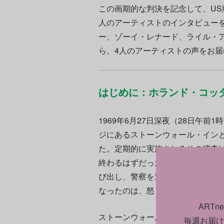
この画期的な判決を記念して、US版
人のアーティストのインタビュー
ー、ゾーイ・レナード、ライル・
ら、4人のアーティストの声をお届
はじめに：ホランド・コッ
1969年6月27日深夜（28日午前1
ジにあるストーンウォール・イン
た。定期的に実施されるその捜査
終わるはずだったが、この夜はバ
び出し、警察を追い払おうと瓶や
なったのは、怒りによって生まれ
ART
ストーンウォールの反乱から21年
毎週お届け