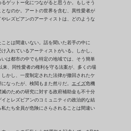
めるゲットー化につながると思うか。もしそう
ことなのか。アートの世界を含む、異性愛者が
イやレズビアンのアーティストは、どのような
たことは間違いない。話を聞いた若手の中に
受け入れているアーティストがいる。しかし、
るいは都市の中でも特定の地域では、そう簡単
年以来、同性愛者の権利を守る法案が、多くの場
。しかし、一度制定された法律が撤回されたケ
胆になったが、検閲もまた然りだ。
エイズ
危機
撲滅のための研究に対する政府補助金も不十分
ゲイとレズビアンのコミュニティの政治的な結
る私たち全員が危険にさらされることは間違い