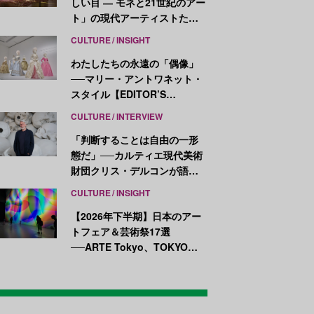
しい目 ― モネと21世紀のアー
ト」の現代アーティストたち
が示す、異なる視点
CULTURE
INSIGHT
わたしたちの永遠の「偶像」
──マリー・アントワネット・
スタイル【EDITOR’S
NOTES】
CULTURE
INTERVIEW
「判断することは自由の一形
態だ」──カルティエ現代美術
財団クリス・デルコンが語
る、公共性と批評
CULTURE
INSIGHT
【2026年下半期】日本のアー
トフェア＆芸術祭17選
──ARTE Tokyo、TOKYO
ATLAS、前橋国際芸術祭ほか
新イベントが続々開幕