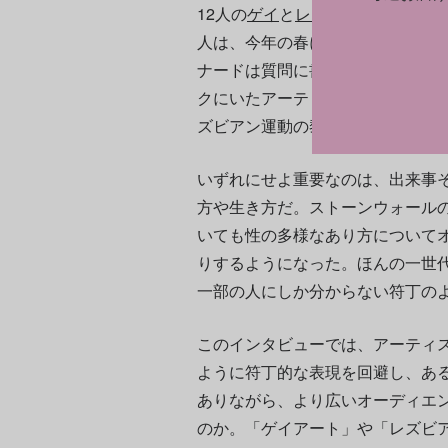
12人の
ゲイ
と
レズビアン
のアーテ
人は、今年の春にニューヨークで
ナードは質問に書面で回答してくれ
クにいたアーティストは1人しか
ズビアン運動の黎明期を直接経験
いずれにせよ重要なのは、出来事
方や生き方だ。ストーンウォール
いても性の多様なあり方について
りするようになった。ほんの一世
一部の人にしか分からない符丁の
このインタビューでは、アーティ
ように符丁的な表現を回避し、あ
ありながら、より広いオーディエ
のか。「ゲイアート」や「レズビ