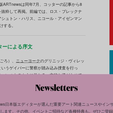
ARTnewsは同年7月、コッターの記事から8
を抜粋して再掲。前編では、ロス・ブレックナ
アシュトン・ハリス、ニコール・アイゼンマン
けする。
ターによる序文
時ごろ）、
ニューヨーク
のグリニッジ・ヴィレッ
というゲイバーに警察が踏み込み捜査を行っ
は、いつものように単なる一方的な嫌がらせで
ーにいた男たちが反撃に出た。彼らは通りに飛
石を投げつけて戦った。何よりも強力な武器と
た団結だった。
news日本版エディターが選んだ
重要アート関連ニュースやイン
を迎えたこの6月、この出来事を忘れないために
します。
その他、イベントご招待など各種特典も。ぜひご登録