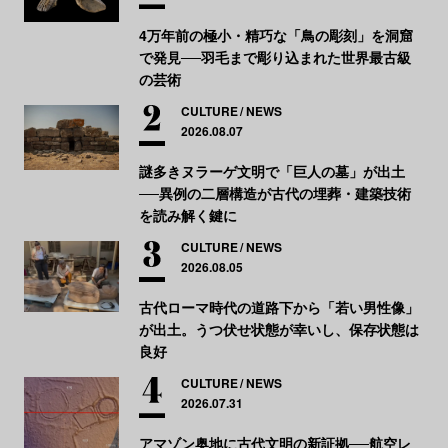
4万年前の極小・精巧な「鳥の彫刻」を洞窟
で発見──羽毛まで彫り込まれた世界最古級
の芸術
CULTURE
NEWS
2026.08.07
謎多きヌラーゲ文明で「巨人の墓」が出土
──異例の二層構造が古代の埋葬・建築技術
を読み解く鍵に
CULTURE
NEWS
2026.08.05
古代ローマ時代の道路下から「若い男性像」
が出土。うつ伏せ状態が幸いし、保存状態は
良好
CULTURE
NEWS
2026.07.31
アマゾン奥地に古代文明の新証拠──航空レ