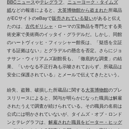
BBCニュース
や
テレグラフ
、
ニューヨーク・タイムズ
紙
などの報道によると、
大英博物館から盗まれた
所蔵品
がECサイトのeBayで
販売されている疑い
があると伝え
たのは、
古代ギリシャ
・ローマの宝飾品を専門とする美
術史家で美術商のイッタイ・グラデルだ。しかし、同館
のハートヴィッヒ・フィッシャー館長は、「疑惑を立証
する証拠はない」とグラデルの懸念を否定。さらにジョ
ナサン・ウィリアムズ副館長も、「徹底的な調査」の結
果、「いかなる不正行為も示唆されておらず、所蔵品は
安全に保護されている」とメールで伝えてきたという。
紛失、盗難、破損した所蔵品に関する
大英博物館
のプレ
スリリースによると、関与が明らかになった職員は解雇
されたうえで調査が続けられている。その職員の名前は
公式には明かされていないが、タイムズ・オブ・ロンド
ンとテレグラフは、
解雇された職員をピーター・ヒッグ