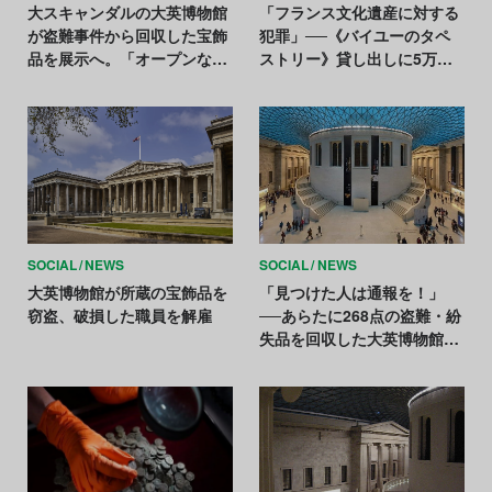
大スキャンダルの大英博物館
「フランス文化遺産に対する
が盗難事件から回収した宝飾
犯罪」──《バイユーのタペ
品を展示へ。「オープンな組
ストリー》貸し出しに5万人
織に変わる」
が反対
SOCIAL
NEWS
SOCIAL
NEWS
大英博物館が所蔵の宝飾品を
「見つけた人は通報を！」
窃盗、破損した職員を解雇
──あらたに268点の盗難・紛
失品を回収した大英博物館が
協力を要請