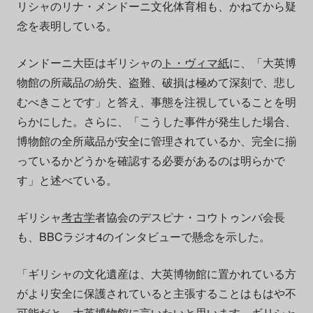
リシャのリナ・メンドーニ文化体育相も、かねてから疑
念を表明している。
メンドーニ大臣はギリシャの
ト・ヴィマ紙
に、「大英博
物館の所蔵品の紛失、盗難、破損は極めて深刻で、悲し
むべきことです」と答え、事態を注視していることを明
らかにした。さらに、「こうした事件が発生した場合、
博物館の全所蔵品が安全に管理されているか、完全に揃
っているかどうかを確認する必要があるのは明らかで
す」と述べている。
ギリシャ
考古学
者協会のデスピナ・コウトゥンバ会長
も、BBCラジオ4のインタビューで懸念を示した。
「ギリシャの文化遺産は、大英博物館に置かれている方
がより安全に保護されていると主張することはもはや不
可能だと、大英博物館に言いたいと思います。ギリシャ