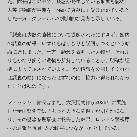
た。館長はこの中で、疑惑が発生している事実を認め、
大英博物館が事態を「極めて真剣に」受け止めていると
した一方、グラデルへの批判的な見方も示している。
「懸念は少数の遺物について提起されたにすぎず、館内
の調査の結果、いずれもはっきりと説明がつくという結
論に達しました。一方、懸念を表明した人物が、それよ
りもかなり多くの遺物を所持していることが、明確な証
拠によって示されています。その情報を公開してくれれ
ば調査の助けになったはずなのに、協力が得られなかっ
たことは残念です」
フィッシャー館長はまた、大英博物館が2022年に実施
した全面監査では「もっと大きな問題」が明らかにな
り、その懸念を理事会に報告した結果、ロンドン警視庁
への通報と職員1人の解雇につながったとしている。