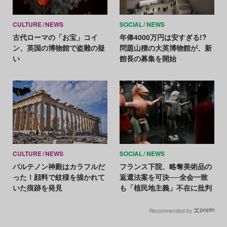
CULTURE
NEWS
SOCIAL
NEWS
古代ローマの「お宝」コイ
年俸4000万円は安すぎる!?
ン、英国の博物館で盗難の疑
問題山積の大英博物館が、新
い
館長の募集を開始
CULTURE
NEWS
SOCIAL
NEWS
パルテノン神殿はカラフルだ
フランス下院、略奪美術品の
った！顔料で紋様を描かれて
返還法案を可決──全会一致
いた痕跡を発見
も「植民地主義」不在に批判
Recommended by