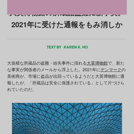
大英博物館の所蔵品盗難に新事実。
2021年に受けた通報をもみ消しか
TEXT BY
KAREN K. HO
大規模な所蔵品の盗難・紛失事件に揺れる
大英博物館
で、新た
な事実が関係者のメールから浮上した。2021年に
デンマーク
の
美術商が、市場に盗品が出回っているようだと大英博物館に通
報したが、「所蔵品は安全に保護されている」として片づけら
れていたのだ。