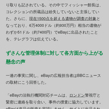
り取りも記されている。その中でフィッシャー館長は、
コレクションの所蔵品は紛失していないと主張してい
た。さらに、
現在1500点を超える遺物が調査の対象
と
なっており、6万4000ドル（約930万円）相当の遺物が
わずか51ドル（約7400円）でeBayに出品されたこと
を、テレグラフは伝えている。
ずさんな管理体制に対して各方面から上がる
懸念の声
一連の事実に関し、eBayの広報担当者はBBCニュース
の取材にこう回答した。
「eBayの法執行機関対応チームは、
ロンドン
警視庁と
緊密に連絡を取り合い、事件の捜査に協力しています。
eBayは盗品の販売を容認しません。サイトに出品され