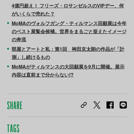
4億円超え！ フリーズ・ロサンゼルスのVIPデー、何
がいくらで売れた？
MoMAのヴォルフガング・ティルマンス回顧展は今年
のベスト展覧会候補。世界をまるごと捉えたイメージ
の奔流
部屋とアートと私：第1回 袴田京太朗の作品が「計
測」し続けるもの
MoMAがティルマンスの大回顧展を9月に開催。展示
内容は直前まで分からない!?