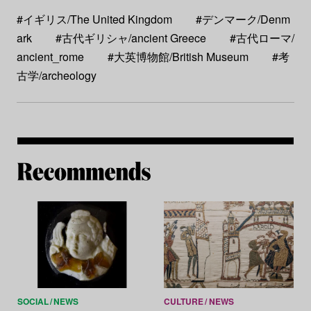
#イギリス/The United Kingdom
#デンマーク/Denm
ark
#古代ギリシャ/ancient Greece
#古代ローマ/
ancient_rome
#大英博物館/British Museum
#考
古学/archeology
Re
SOCIAL
NEWS
CULTURE
NEWS