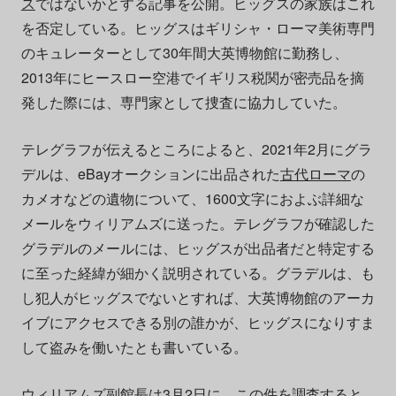
ス
ではないかとする記事を公開。ヒッグスの家族はこれ
を否定している。ヒッグスはギリシャ・ローマ美術専門
のキュレーターとして30年間大英博物館に勤務し、
2013年にヒースロー空港でイギリス税関が密売品を摘
発した際には、専門家として捜査に協力していた。
テレグラフが伝えるところによると、2021年2月にグラ
デルは、eBayオークションに出品された
古代ローマ
の
カメオなどの遺物について、1600文字におよぶ詳細な
メールをウィリアムズに送った。テレグラフが確認した
グラデルのメールには、ヒッグスが出品者だと特定する
に至った経緯が細かく説明されている。グラデルは、も
し犯人がヒッグスでないとすれば、大英博物館のアーカ
イブにアクセスできる別の誰かが、ヒッグスになりすま
して盗みを働いたとも書いている。
ウィリアムズ副館長は3月2日に、この件を調査すると