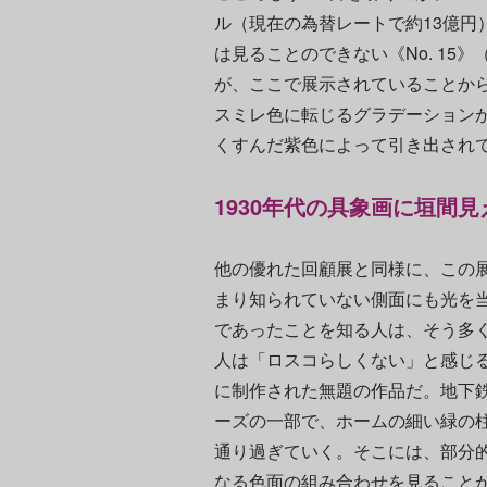
ル（現在の為替レートで約13億円
は見ることのできない《No. 15
が、ここで展示されていることか
スミレ色に転じるグラデーション
くすんだ紫色によって引き出され
1930年代の具象画に垣間
他の優れた回顧展と同様に、この
まり知られていない側面にも光を
であったことを知る人は、そう多
人は「ロスコらしくない」と感じる
に制作された無題の作品だ。地下
ーズの一部で、ホームの細い緑の
通り過ぎていく。そこには、部分
なる色面の組み合わせを見ること