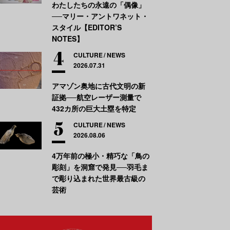
わたしたちの永遠の「偶像」
──マリー・アントワネット・
スタイル【EDITOR’S
NOTES】
CULTURE
NEWS
2026.07.31
アマゾン奥地に古代文明の新
証拠──航空レーザー測量で
432カ所の巨大土塁を特定
CULTURE
NEWS
2026.08.06
4万年前の極小・精巧な「鳥の
彫刻」を洞窟で発見──羽毛ま
で彫り込まれた世界最古級の
芸術