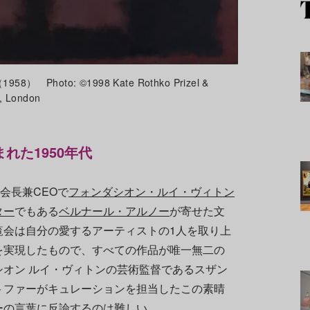
） Photo: ©1998 Kate Rothko Prizel &
e, London
れた1950年代
会長兼CEOで
フォンダシオン・ルイ・ヴィトン
ター
でもある
ベルナール・アルノー
が寄せた文
覧会は自分の愛するアーティストの1人を取り上
を実現したもので、すべての作品が唯一無二の
オン ルイ・ヴィトンの芸術監督であるスザン
トファーがキュレーションを担当したこの素晴
ーの言葉に反論するのは難しい。