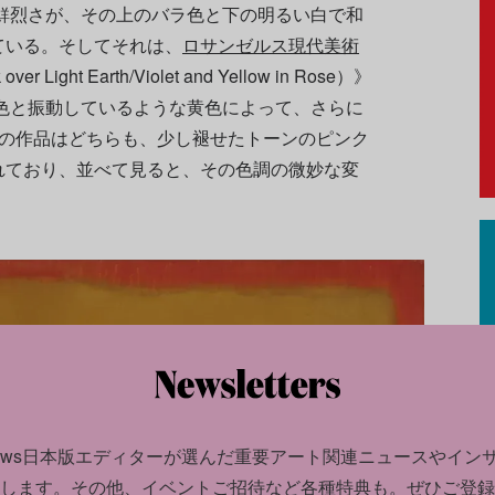
の鮮烈さが、その上のバラ色と下の明るい白で和
ている。そしてそれは、
ロサンゼルス現代美術
Light Earth/Violet and Yellow in Rose）》
紫色と振動しているような黄色によって、さらに
点の作品はどちらも、少し褪せたトーンのピンク
れており、並べて見ると、その色調の微妙な変
news日本版エディターが選んだ
重要アート関連ニュースやイン
します。
その他、イベントご招待など各種特典も。ぜひご登録