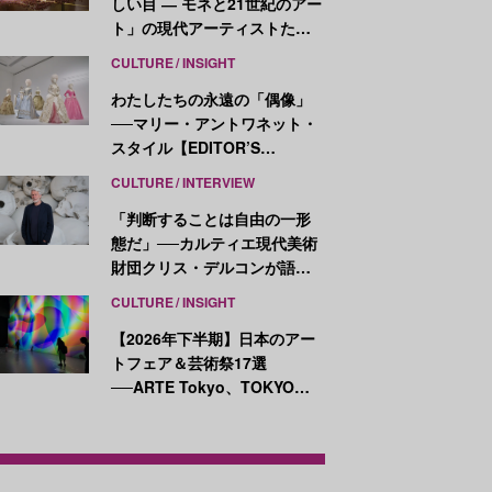
しい目 ― モネと21世紀のアー
ト」の現代アーティストたち
が示す、異なる視点
CULTURE
INSIGHT
わたしたちの永遠の「偶像」
──マリー・アントワネット・
スタイル【EDITOR’S
NOTES】
CULTURE
INTERVIEW
「判断することは自由の一形
態だ」──カルティエ現代美術
財団クリス・デルコンが語
る、公共性と批評
CULTURE
INSIGHT
【2026年下半期】日本のアー
トフェア＆芸術祭17選
──ARTE Tokyo、TOKYO
ATLAS、前橋国際芸術祭ほか
新イベントが続々開幕