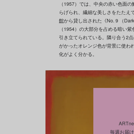
（1957）では、中央の赤い色面
らげられ、繊細な美しさをたたえ
館
から貸し出された《No. 9 （Dark over 
（1954）の大部分を占める暗い
引き立てられている。隣り合う2
がかったオレンジ色が背景に使わ
化がよく分かる。
ART
毎週お届け