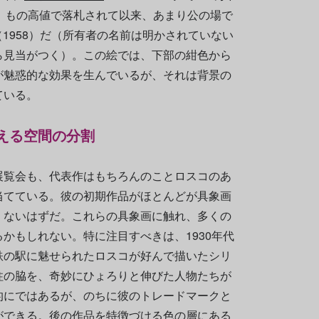
）もの高値で落札されて以来、あまり公の場で
》（1958）だ（所有者の名前は明かされていない
ら見当がつく）。この絵では、下部の紺色から
が魅惑的な効果を生んでいるが、それは背景の
ている。
見える空間の分割
展覧会も、代表作はもちろんのことロスコのあ
当てている。彼の初期作品がほとんどが具象画
くないはずだ。これらの具象画に触れ、多くの
かもしれない。特に注目すべきは、1930年代
鉄の駅に魅せられたロスコが好んで描いたシリ
柱の脇を、奇妙にひょろりと伸びた人物たちが
的にではあるが、のちに彼のトレードマークと
ができる。後の作品を特徴づける色の層にある