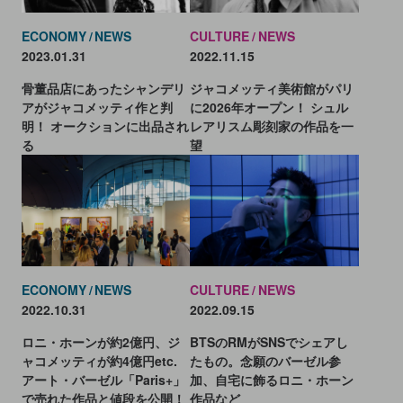
ECONOMY
NEWS
CULTURE
NEWS
2023.01.31
2022.11.15
骨董品店にあったシャンデリ
ジャコメッティ美術館がパリ
アがジャコメッティ作と判
に2026年オープン！ シュル
明！ オークションに出品され
レアリスム彫刻家の作品を一
る
望
ECONOMY
NEWS
CULTURE
NEWS
2022.10.31
2022.09.15
ロニ・ホーンが約2億円、ジ
BTSのRMがSNSでシェアし
ャコメッティが約4億円etc.
たもの。念願のバーゼル参
アート・バーゼル「Paris+」
加、自宅に飾るロニ・ホーン
で売れた作品と値段を公開！
作品など