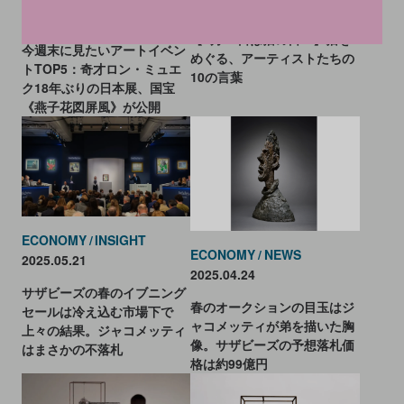
2026.02.22
2026.05.01
【2月22日は猫の日！】猫を
今週末に見たいアートイベン
めぐる、アーティストたちの
トTOP5：奇才ロン・ミュエ
10の言葉
ク18年ぶりの日本展、国宝
《燕子花図屏風》が公開
ECONOMY
INSIGHT
ECONOMY
NEWS
2025.05.21
2025.04.24
サザビーズの春のイブニング
春のオークションの目玉はジ
セールは冷え込む市場下で
ャコメッティが弟を描いた胸
上々の結果。ジャコメッティ
像。サザビーズの予想落札価
はまさかの不落札
格は約99億円