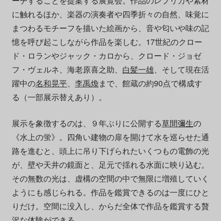
ーチすることを提案する展覧会。作品のレプリカや素材
に触れるほか、楽器の演奏者や四季折々の自然、味覚に
まつわるモチーフを描いた絵画から、音や匂いや味の記
憶を呼び起こしながら作品を楽しむ。17世紀のクロー
ド・ロランやジャック・カロから、クロード・ジョゼ
フ・ヴェルネ、海老原喜之助、
白髪一雄
、そして現在活
躍中の
名和晃平
、
李禹煥
まで、館蔵の約90点で構成す
る（一部展示替えあり）。
展示を象徴するのは、９年ぶりに公開する
草間彌生
の
《水上の蛍》。四角い建物の扉を開けて水を巡らせた通
路を進むと、頭上に吊り下げられたいくつもの電飾の光
が、壁や天井の鏡面と、足元で揺れる水面に映り込む。
その無数の光は、虚構の空間の中で無限に増殖していく
ようにも感じられる。作品を鑑賞できるのは一度にひと
りだけ。空間に没入し、からだ全体で作品を鑑賞する贅
沢な体験ができる。