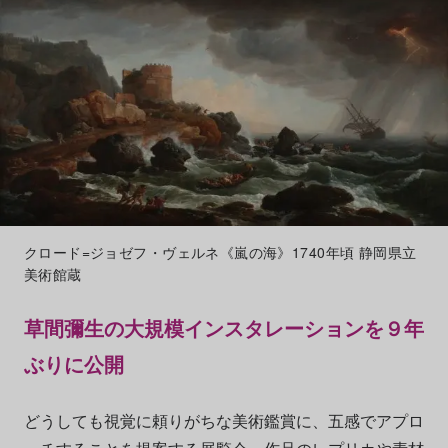
クロード=ジョゼフ・ヴェルネ《嵐の海》1740年頃 静岡県立
美術館蔵
草間彌生の大規模インスタレーションを９年
ぶりに公開
どうしても視覚に頼りがちな美術鑑賞に、五感でアプロ