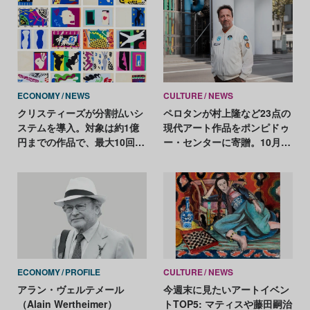
ECONOMY
NEWS
CULTURE
NEWS
クリスティーズが分割払いシ
ペロタンが村上隆など23点の
ステムを導入。対象は約1億
現代アート作品をポンピドゥ
円までの作品で、最大10回払
ー・センターに寄贈。10月に
いが可能に
一般公開
ECONOMY
PROFILE
CULTURE
NEWS
アラン・ヴェルテメール
今週末に見たいアートイベン
（Alain Wertheimer）
トTOP5: マティスや藤田嗣治