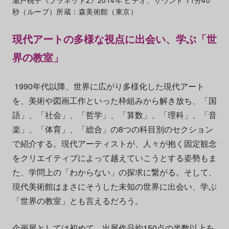
瀬戸桃子《プラネットΣ》2014年 ビデオ、サウンド 11分40
秒（ループ）所蔵：森美術館（東京）
現代アートの多様な視点に出会い、学ぶ「世
界の教室」
1990年代以降、世界に広がり多様化した現代アート
を、美術や図画工作といった枠組みから解き放ち、「国
語」、「社会」、「哲学」、「算数」、「理科」、「音
楽」、「体育」、「総合」の8つの科目別のセクション
で紹介する。現代アーティストが、人々が抱く固定観念
をクリエイティブによって越えていこうとする姿勢もま
た、学問上の「わからない」の探求に繋がる。そして、
現代美術館はまさにそうした未知の世界に出会い、学ぶ
「世界の教室」とも言えるだろう。
企画展としては初めて、出展作品約150点の半数以上を