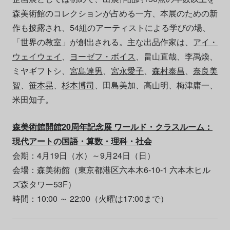
森美術館のコレクションが占める一方、本展のための新
作も披露され、54組のアーティストによる学びの場、
「世界の教室」が創出される。主な出品作家は、
アイ・
ウェイウェイ
、
ヨーゼフ・ボイス
、畠山直哉、李禹煥、
ミヤギフトシ、
宮島達男
、
宮永愛子
、
森村泰昌
、
奈良美
智
、
笹本晃
、
杉本博司
、田島美加、高山明、梅津庸一、
米田知子。
森美術館開館20周年記念展 ワールド・クラスルーム：
現代アートの国語・算数・理科・社会
会期：4月19日（水）～9月24日（日）
会場：森美術館（東京都港区六本木6-10-1 六本木ヒル
ズ森タワー53F）
時間：10:00 ～ 22:00（火曜は17:00まで）