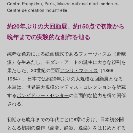
Centre Pompidou, Paris, Musée national d’art moderne-
Centre de création industrielle
約20年ぶりの大回顧展。約150点で初期から
晩年までの実験的な創作を辿る
純粋な色彩による絵画様式である
フォーヴィスム
（野獣
派）を生みだし、モダン・アートの誕生に大きな役割を
果たした、20世紀の巨匠
アンリ・マティス
（1869-
1954）。日本では約20年ぶりの大規模な回顧展となる
本展は、世界最大規模のマティス・コレクションを所蔵
する
ポンピドゥー・センター
の全面的な協力を得て開催
される。
初期から晩年までの年代ごとに8章に分け、日本初公開
となる初期の傑作《豪奢、静寂、逸楽》をはじめとする