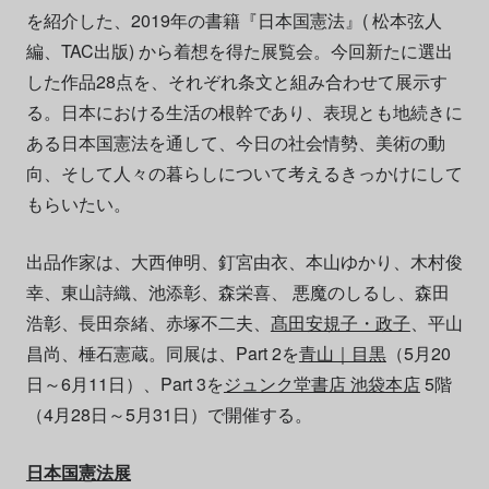
を紹介した、2019年の書籍『日本国憲法』( 松本弦人
編、TAC出版) から着想を得た展覧会。今回新たに選出
した作品28点を、それぞれ条文と組み合わせて展示す
る。日本における生活の根幹であり、表現とも地続きに
ある日本国憲法を通して、今日の社会情勢、美術の動
向、そして人々の暮らしについて考えるきっかけにして
もらいたい。
出品作家は、大西伸明、釘宮由衣、本山ゆかり、木村俊
幸、東山詩織、池添彰、森栄喜、 悪魔のしるし、森田
浩彰、長田奈緒、赤塚不二夫、
髙田安規子・政子
、平山
昌尚、棰石憲蔵。同展は、Part 2を
青山｜目黒
（5月20
日～6月11日）、Part 3を
ジュンク堂書店 池袋本店
5階
（4月28日～5月31日）で開催する。
日本国憲法展