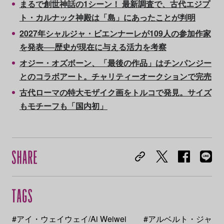
まるで創世神話の1シーン！ 最新調査で、古代エジプ
ト・カルナック神殿は「島」にあったことが判明
2027年シャルジャ・ビエンナーレが109人の参加作家
を発表──歴史が現在に与える活力を考察
オジー・オズボーン、「最後の作品」はチンパンジー
とのコラボアート。チャリティーオークションで完売
古代ローマの特大モザイク画をトルコで発見。サイズ
もモチーフも「国内初」
#アイ・ウェイウェイ/Ai Weiwei
#アルベルト・ジャ