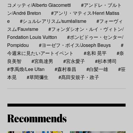
コメッティ/Alberto Giacometti
#アンドレ・ブルト
ン/André Breton
#アンリ・マティス/Henri Matiss
e
#シュルレアリスム/surréalisme
#フォーヴィ
スム/Fauvisme
#フォンダシオン・ルイ・ヴィトン/
Fondation Louis Vuitton
#ポンピドゥー・センター/
Pompidou
#ヨーゼフ・ボイス/Joseph Beuys
#
今週末に見たいアートイベント
#名和 晃平
#奈
良美智
#宮島達男
#宮永愛子
#杉本博司
#李禹煥/Lee Ufan
#森村泰昌
#白髪一雄
#笹
本晃
#草間彌生
#髙田安規子・政子
Re