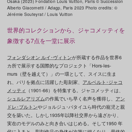
Osaka (2023) Fondation Louis Vuitton, Paris © Succession
Alberto Giacometti / Adagp, Paris 2023 Photo credits: ©
Jérémie Souteyrat / Louis Vuitton
世界的コレクションから、ジャコメッティを
象徴する7点を一堂に展示
フォンダシオン ルイ･ヴィトン
が所蔵する作品を世界6
カ所で展示する国際的なプロジェクト「Hors-les-
murs（壁を越えて）」の一環として、スイスに生ま
れ、パリを拠点に活躍した彫刻家、
アルベルト･ジャコ
メッティ
（1901-66）を特集する。ジャコメッティは、
シュルレアリズム
の作風でいち早く名声を獲得し、
アン
ドレ･ブルトン
やジョルジュ･バタイユら時代の寵児と親
交を築いた。しかし1935年以降社交界から遠ざかり、
実在のモデルのみと向き合いはじめる。そして1950 年
代に入ると、彫刻作品の身体が次第に細くなり、最終的