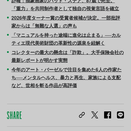
訃報：抽象画家のパット・ステア、87歳で死去。
「重力」を共同制作者として独自の視覚言語を確立
2026年度ターナー賞の受賞者候補が決定。一部批評
家からは「無難な人選」の声も
「マニュアルを持った途端に進化は止まる」──カル
ティエ現代美術財団の革新性の源泉を紐解く
コレクターの最大の懸念は「詐欺」。大手保険会社の
最新レポートが明かす実態
今年のアート・バーゼルで注目を集めた6人の作家た
ち──メンタルヘルス、暴力と再生、家族による支配
など、世相を斬る作品が高評価