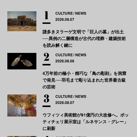
CULTURE
NEWS
2026.08.07
謎多きヌラーゲ文明で「巨人の墓」が出土
──異例の二層構造が古代の埋葬・建築技術
を読み解く鍵に
CULTURE
NEWS
2026.08.06
4万年前の極小・精巧な「鳥の彫刻」を洞窟
で発見──羽毛まで彫り込まれた世界最古級
の芸術
CULTURE
NEWS
2026.08.07
ウフィツィ美術館が91億円の大改修へ。ボッ
ティチェリ展示室は「ルネサンス・グレー」
に刷新