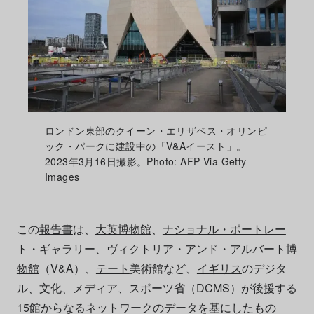
ロンドン東部のクイーン・エリザベス・オリンピ
ック・パークに建設中の「V&Aイースト」。
2023年3月16日撮影。Photo: AFP Via Getty
Images
この
報告書
は、
大英博物館
、
ナショナル・ポートレー
ト・ギャラリー
、
ヴィクトリア・アンド・アルバート博
物館
（V&A）、
テート
美術館など、
イギリス
のデジタ
ル、文化、メディア、スポーツ省（DCMS）が後援する
15館からなるネットワークのデータを基にしたもの