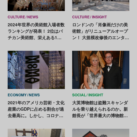
CULTURE
NEWS
CULTURE
INSIGHT
2024年世界の美術館入場者数
ロンドンの「肖像画だけの美
ランキングが発表！ 2位はバ
術館」がリニューアルオープ
チカン美術館、栄えある1位
ン！ 大規模改修後のエンタメ
は？
性あふれる見どころをリポー
ト
ECONOMY
NEWS
SOCIAL
INSIGHT
2021年のアメリカ芸術・文化
大英博物館は盗難スキャンダ
産業のGDPに占める割合が過
ルを乗り越えられるのか。新
去最高に。しかし、コロナ禍
館長が「世界最大の博物館変
からの完全回復には至らず
革」を約束