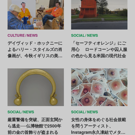
CULTURE
NEWS
SOCIAL
NEWS
デイヴィッド・ホックニーに
「セーフティオレンジ」にご
よるハリー・スタイルズの肖
用心 ロードコーンや囚人服
像画が、今秋イギリスの美術
の色から見る米国の現代社会
館で初公開
SOCIAL
NEWS
SOCIAL
NEWS
厳重警備を突破、正面玄関か
女性の身体をめぐる社会規範
ら逃走──仏博物館で2500年
を問うアーティスト、
前の金の首飾りが盗まれる
Instagram永久凍結でメタに