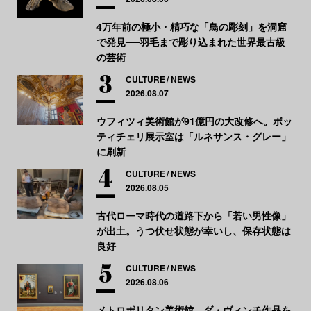
4万年前の極小・精巧な「鳥の彫刻」を洞窟
で発見──羽毛まで彫り込まれた世界最古級
の芸術
CULTURE
NEWS
2026.08.07
ウフィツィ美術館が91億円の大改修へ。ボッ
ティチェリ展示室は「ルネサンス・グレー」
に刷新
CULTURE
NEWS
2026.08.05
古代ローマ時代の道路下から「若い男性像」
が出土。うつ伏せ状態が幸いし、保存状態は
良好
CULTURE
NEWS
2026.08.06
メトロポリタン美術館、ダ・ヴィンチ作品を