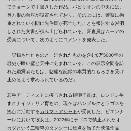
てチョークで手書きした作品。パビリオンの中央には、
長方形の台座が設置されており、その上には、警察に拘
束されている間に先住民が死亡したことを報告する炭消
しされた文書が積み上げられている。審査員はムーアの
受賞について、次のようにコメントを発表した。
「記録されたものと、消されたものを含む6万5000年の
歴史が暗い壁と天井に刻まれている。この展示空間を訪
れた鑑賞者たちは、悲痛な記録の本質的なもろさを受け
止めるよう求められているのだ」
若手アーティストに授与される銀獅子賞は、ロンドン生
まれナイジェリア育ちの、現在はハンブルクとラゴスを
拠点に活動する
カリマ・アシャド
が受賞した。ビエンナ
ーレにおいて彼女は、2022年にラゴスで禁止されたオ
カダという二輪車のタクシーに焦点を当てた映像作品