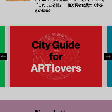
「しれっと公開」──億万長者秘蔵の《糸巻
きの聖母》