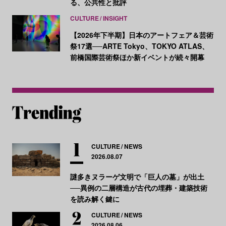
る、公共性と批評
CULTURE
INSIGHT
【2026年下半期】日本のアートフェア＆芸術
祭17選──ARTE Tokyo、TOKYO ATLAS、
前橋国際芸術祭ほか新イベントが続々開幕
CULTURE
NEWS
2026.08.07
謎多きヌラーゲ文明で「巨人の墓」が出土
──異例の二層構造が古代の埋葬・建築技術
を読み解く鍵に
CULTURE
NEWS
2026.08.06