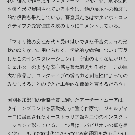
状に編んで作ったインスタレーションを出品。展示空間
を覆う形で展開されている本作は、他の展示への橋渡し
的な役割も果たしている。審査員たちはマタアホ・コレ
クティブの受賞理由を次のようにコメントしている。
「マオリ族の女性が代々受け継いできた子宮のような形
状のゆりかごに用いられる、伝統的な織物について言及
したこのインスタレーションは、宇宙のような広がりと
シェルターのような安心感を兼ね備えた作品だ。この巨
大な作品は、コレクティブの総合力と創造性によっての
みなしえることのできた工学的な偉業と言えるだろう」
国別参加部門の金獅子賞に輝いたアーチー・ムーアは、
クイーンズランドを活動拠点に置く作家で、ジャルディ
ーニに設置されたオーストラリア館を二つのインスタレ
ーションで彩っている。一つ目は、パビリオンの壁を黒
く塗り、6万5000世代にさかのぼる家系図を数カ月かけ