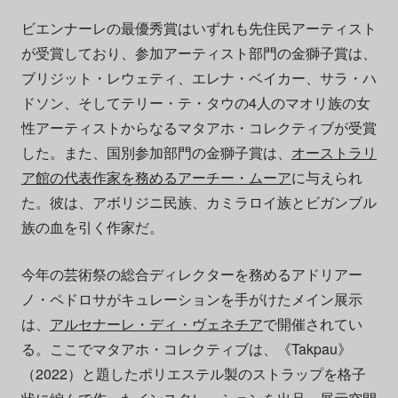
ビエンナーレの最優秀賞はいずれも先住民アーティスト
が受賞しており、参加アーティスト部門の金獅子賞は、
ブリジット・レウェティ、エレナ・ベイカー、サラ・ハ
ドソン、そしてテリー・テ・タウの4人のマオリ族の女
性アーティストからなるマタアホ・コレクティブが受賞
した。また、国別参加部門の金獅子賞は、
オーストラリ
ア館の代表作家を務めるアーチー・ムーア
に与えられ
た。彼は、アボリジニ民族、カミラロイ族とビガンブル
族の血を引く作家だ。
今年の芸術祭の総合ディレクターを務めるアドリアー
ノ・ペドロサがキュレーションを手がけたメイン展示
は、
アルセナーレ・ディ・ヴェネチア
で開催されてい
る。ここでマタアホ・コレクティブは、《Takpau》
（2022）と題したポリエステル製のストラップを格子