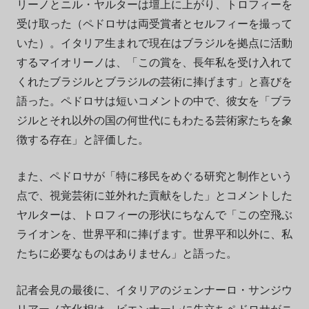
リーノとニル・ヤルターは壇上に上がり、トロフィーを
受け取った（ペドロサは両受賞者とセルフィーを撮って
いた）。イタリア生まれで現在はブラジルを拠点に活動
するマイオリーノは、「この賞を、長年私を受け入れて
くれたブラジルとブラジルの芸術に捧げます」と喜びを
語った。ペドロサは短いコメントの中で、彼女を「ブラ
ジルとそれ以外の国の何世代にもわたる芸術家たちを象
徴する存在」と評価した。
また、ペドロサが「特に移民をめぐる研究と制作という
点で、視覚芸術に並外れた貢献をした」とコメントした
ヤルターは、トロフィーの形状にちなんで「この空飛ぶ
ライオンを、世界平和に捧げます。世界平和以外に、私
たちに必要なものはありません」と語った。
記者会見の最後に、イタリアのジェンナーロ・サンジウ
リアーノ文化相は、ビエンナーレに先立ちペドロサが
ニ