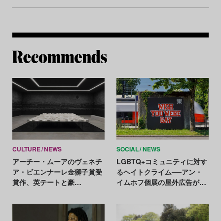
Re
CULTURE
NEWS
SOCIAL
NEWS
アーチー・ムーアのヴェネチ
LGBTQ+コミュニティに対す
ア・ビエンナーレ金獅子賞受
るヘイトクライム──アン・
賞作、英テートと豪
イムホフ個展の屋外広告が切
QAGOMAへの収蔵が決定
り刻まれる