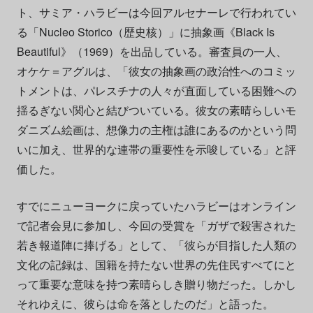
ト、サミア・ハラビーは今回アルセナーレで行われてい
る「Nucleo Storico（歴史核）」に抽象画《Black Is
Beautiful》（1969）を出品している。審査員の一人、
オケケ＝アグルは、「彼女の抽象画の政治性へのコミッ
トメントは、パレスチナの人々が直面している困難への
揺るぎない関心と結びついている。彼女の素晴らしいモ
ダニズム絵画は、想像力の主権は誰にあるのかという問
いに加え、世界的な連帯の重要性を示唆している」と評
価した。
すでにニューヨークに戻っていたハラビーはオンライン
で記者会見に参加し、今回の受賞を「ガザで殺害された
若き報道陣に捧げる」として、「彼らが目指した人類の
文化の記録は、国籍を持たない世界の先住民すべてにと
って重要な意味を持つ素晴らしき贈り物だった。しかし
それゆえに、彼らは命を落としたのだ」と語った。