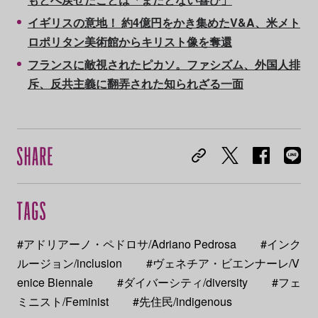
イギリスの意地！ 約4億円をかき集めたV&A、米メト
ロポリタン美術館からキリスト像を奪還
フランスに敵視されたピカソ。ファシズム、外国人排
斥、反共主義に翻弄された知られざる一面
#アドリアーノ・ペドロサ/Adriano Pedrosa
#インク
ルージョン/inclusion
#ヴェネチア・ビエンナーレ/V
enice Biennale
#ダイバーシティ/diversity
#フェ
ミニスト/Feminist
#先住民/indigenous