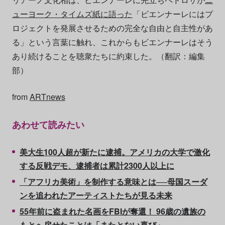
ューヨーク・タイムズ紙に語った
「ビエンナーレにはプ
ロジェクトを発展させるための完全な自由と自主性があ
る」という言葉に触れ、これからもビエンナーレはそう
あり続けることを聴衆たちに約束した。（翻訳：編集
部）
from
ARTnews
あわせて読みたい
美大生100人超が新たに逮捕。アメリカの大学で激化
する反戦デモ、逮捕者は累計2300人以上に
「アフリカ美術」を制作する意味とは──母国スーダ
ンを追われたアーティストたちが見る未来
55年前に盗まれた名画をFBIが奪還！ 96歳の遺族の
もとへ戻せたことは「またとない喜び」