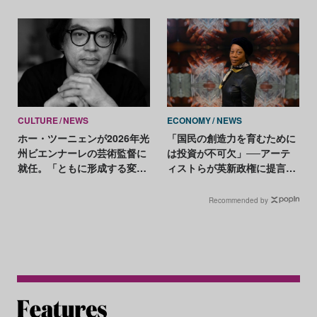
の貴重な絵画11点を展示予定
作
CULTURE
NEWS
ECONOMY
NEWS
ホー・ツーニェンが2026年光
「国民の創造力を育むために
州ビエンナーレの芸術監督に
は投資が不可欠」──アーテ
就任。「ともに形成する変化
ィストらが英新政権に提言書
を提案したい」
を提出
Recommended by