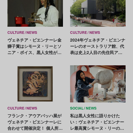
CULTURE
NEWS
CULTURE
NEWS
ヴェネチア・ビエンナーレ金
2024年ヴェネチア・ビエンナ
獅子賞はシモーヌ・リーとソ
ーレのオーストラリア館、代
ニア・ボイス、黒人女性が躍
表は史上2人目の先住民アー
進
ティストに決定
CULTURE
NEWS
SOCIAL
NEWS
フランク・アウアバッハ展が
私は黒人女性に語りかけた
ヴェネチア・ビエンナーレに
い：ヴェネチア・ビエンナー
合わせて開催決定！ 個人所有
レ最高賞シモーヌ・リーの創