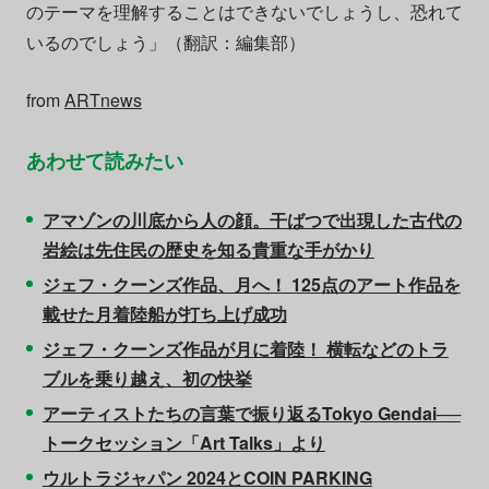
のテーマを理解することはできないでしょうし、恐れて
いるのでしょう」（翻訳：編集部）
from
ARTnews
あわせて読みたい
アマゾンの川底から人の顔。干ばつで出現した古代の
岩絵は先住民の歴史を知る貴重な手がかり
ジェフ・クーンズ作品、月へ！ 125点のアート作品を
載せた月着陸船が打ち上げ成功
ジェフ・クーンズ作品が月に着陸！ 横転などのトラ
ブルを乗り越え、初の快挙
アーティストたちの言葉で振り返るTokyo Gendai──
トークセッション「Art Talks」より
ウルトラジャパン 2024とCOIN PARKING