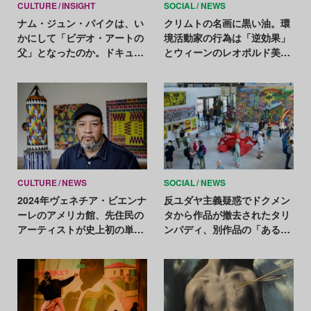
CULTURE
INSIGHT
SOCIAL
NEWS
ナム・ジュン・パイクは、い
クリムトの名画に黒い油。環
かにして「ビデオ・アートの
境活動家の行為は「逆効果」
父」となったのか。ドキュメ
とウィーンのレオポルド美術
ンタリー作品が伝える（ある
館館長が非難
いは伝えない）素顔と数奇な
人生
CULTURE
NEWS
SOCIAL
NEWS
2024年ヴェネチア・ビエンナ
反ユダヤ主義疑惑でドクメン
ーレのアメリカ館、先住民の
タから作品が撤去されたタリ
アーティストが史上初の単独
ンパディ、別作品の「ある部
代表に
分」を黒テープで隠す