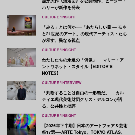
誠が大作《混浴図》を公開制作、ピーター・
ハリーが新作を発表
CULTURE
INSIGHT
「みる」とは何か──「あたらしい目 ― モネ
と21世紀のアート」の現代アーティストたち
が示す、異なる視点
CULTURE
INSIGHT
わたしたちの永遠の「偶像」──マリー・ア
ントワネット・スタイル【EDITOR’S
NOTES】
CULTURE
INTERVIEW
「判断することは自由の一形態だ」──カル
ティエ現代美術財団クリス・デルコンが語
る、公共性と批評
CULTURE
INSIGHT
【2026年下半期】日本のアートフェア＆芸術
祭17選──ARTE Tokyo、TOKYO ATLAS、