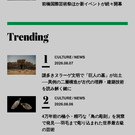
前橋国際芸術祭ほか新イベントが続々開幕
CULTURE
NEWS
2026.08.07
謎多きヌラーゲ文明で「巨人の墓」が出土
──異例の二層構造が古代の埋葬・建築技術
を読み解く鍵に
CULTURE
NEWS
2026.08.06
4万年前の極小・精巧な「鳥の彫刻」を洞窟
で発見──羽毛まで彫り込まれた世界最古級
の芸術