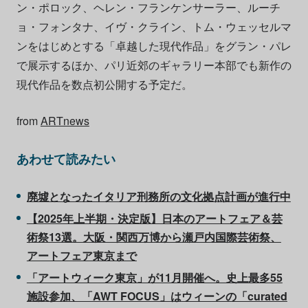
ン・ポロック、ヘレン・フランケンサーラー、ルーチ
ョ・フォンタナ、イヴ・クライン、トム・ウェッセルマ
ンをはじめとする「卓越した現代作品」をグラン・パレ
で展示するほか、パリ近郊のギャラリー本部でも新作の
現代作品を数点初公開する予定だ。
from
ARTnews
あわせて読みたい
廃墟となったイタリア刑務所の文化拠点計画が進行中
【2025年上半期・決定版】日本のアートフェア＆芸
術祭13選。大阪・関西万博から瀬戸内国際芸術祭、
アートフェア東京まで
「アートウィーク東京」が11月開催へ。史上最多55
施設参加、「AWT FOCUS」はウィーンの「curated