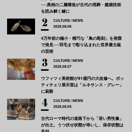
──異例の二層構造が古代の埋葬・建築技術
を読み解く鍵に
CULTURE
NEWS
2026.08.06
4万年前の極小・精巧な「鳥の彫刻」を洞窟
で発見──羽毛まで彫り込まれた世界最古級
の芸術
CULTURE
NEWS
2026.08.07
ウフィツィ美術館が91億円の大改修へ。ボッ
ティチェリ展示室は「ルネサンス・グレー」
に刷新
CULTURE
NEWS
2026.08.05
古代ローマ時代の道路下から「若い男性像」
が出土。うつ伏せ状態が幸いし、保存状態は
良好