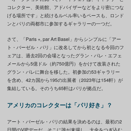
コレクター、美術館、アドバイザーなどをより密につな
げる場所です」と続けるルベル率いるペースも、ロンド
ンとパリの両都市に参加するギャラリーの一つだ。
さて、「Paris +, par Art Basel」からシンプルに「アー
ト・バーゼル・パリ」に改名してから初となる今回のフ
ェアは、過去2回の会場となったグラン・パレ・エフェ
メールから5億ドル（約750億円）をかけて改装された
グラン・パレに舞台を移した。初参加の53ギャラリー
を含め、42カ国から195の出展者（2023年は154軒）が
集結している。そのうち65軒はパリが拠点だ。
アメリカのコレクターは「パリ好き」？
アート・バーゼル・パリの結果を決めるのは、最初の2
日間のVIPデーだ。そこに誰が来場し、大金をつぎ込む