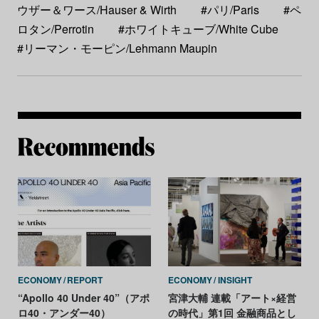
ウザー＆ワース/Hauser & Wirth
#パリ/Paris
#ペ
ロタン/Perrotin
#ホワイトキューブ/White Cube
#リーマン・モーピン/Lehmann Maupin
Re
ECONOMY
REPORT
ECONOMY
INSIGHT
“Apollo 40 Under 40”（アポ
宮津大輔 連載「アート×経営
ロ40・アンダー40）
の時代」第1回 金融商品とし