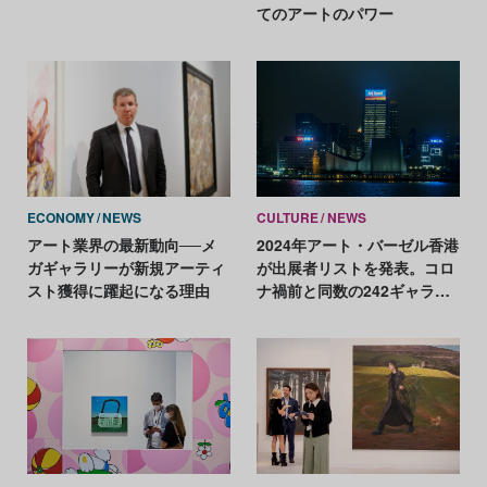
てのアートのパワー
ECONOMY
NEWS
CULTURE
NEWS
アート業界の最新動向──メ
2024年アート・バーゼル香港
ガギャラリーが新規アーティ
が出展者リストを発表。コロ
スト獲得に躍起になる理由
ナ禍前と同数の242ギャラリ
ーが参加