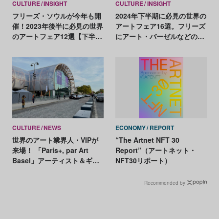
CULTURE
INSIGHT
CULTURE
INSIGHT
フリーズ・ソウルが今年も開
2024年下半期に必見の世界の
催！2023年後半に必見の世界
アートフェア16選。フリーズ
のアートフェア12選【下半期
にアート・バーゼルなどの主
編】
要フェアから若手ギャラリス
トが集う気鋭まで
CULTURE
NEWS
ECONOMY
REPORT
世界のアート業界人・VIPが
“The Artnet NFT 30
来場！ 「Paris+, par Art
Report”（アートネット・
Basel」アーティスト＆ギャ
NFT30リポート）
ラリーベスト9
Recommended by