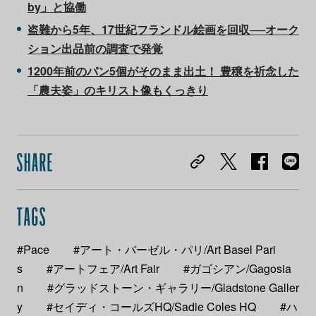
by」と協働
盗難から5年、17世紀フランドル絵画を回収──オーク
ション出品前の調査で発覚
1200年前のパン5個がそのまま出土！ 豊穣を祈念した
「農夫姿」のキリスト像もくっきり
#Pace
#アート・バーゼル・パリ/Art Basel Pari
s
#アートフェア/Art Fair
#ガゴシアン/Gagosia
n
#グラッドストーン・ギャラリー/Gladstone Galler
y
#セイディ・コールズHQ/Sadie Coles HQ
#ハ