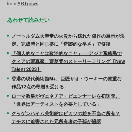
from
ARTnews
あわせて読みたい
ノートルダム大聖堂の火災から逃れた傑作の展示が決
定。完成時と同じ姿に「奇跡的な早さ」で修復
「個人的なことは政治的なこと」──アジア系移民で
クィアの写真家、曹梦雯のストーリーテリング【New
Talent 2023】
香港の現代美術館M+、巨匠ザオ・ウーキーの貴重な
作品12点の寄贈を受ける
ローマ教皇がヴェネチア・ビエンナーレを初訪問。
「世界はアーティストを必要としている」
グッゲンハイム美術館はピカソの絵を不当に所有？
ナチスに迫害された元所有者の子孫が提訴