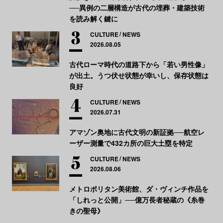
──異例の二層構造が古代の埋葬・建築技術
を読み解く鍵に
CULTURE
NEWS
2026.08.05
古代ローマ時代の道路下から「若い男性像」
が出土。うつ伏せ状態が幸いし、保存状態は
良好
CULTURE
NEWS
2026.07.31
アマゾン奥地に古代文明の新証拠──航空レ
ーザー測量で432カ所の巨大土塁を特定
CULTURE
NEWS
2026.08.06
メトロポリタン美術館、ダ・ヴィンチ作品を
「しれっと公開」──億万長者秘蔵の《糸巻
きの聖母》