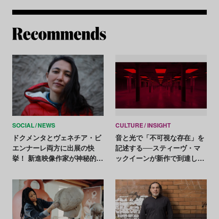
Re
SOCIAL
NEWS
CULTURE
INSIGHT
ドクメンタとヴェネチア・ビ
音と光で「不可視な存在」を
エンナーレ両方に出展の快
記述する──スティーヴ・マ
挙！ 新進映像作家が神秘的に
ックイーンが新作で到達した
描く中央アジアの女性の物語
新境地