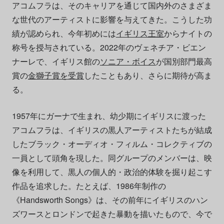
アコムフラは、そのキャリアを通じて国内外のさまざま
な世代のアーティストに影響を与えてきた。こうした功
績が認められ、今年初めには
イギリス王室
からナイトの
称号を授与されている。2022年のヴェネチア・ビエン
ナーレで、イギリス館の
ソニア・ボイス
が国別部門最高
賞の
金獅子賞を受賞
したこともあり、さらに期待が高ま
る。
1957年にガーナで生まれ、幼少期にイギリスに渡った
アコムフラは、イギリスの黒人アーティストたちが結成
したブラック・オーディオ・フィルム・コレクティブの
一員として頭角を現した。同グループのメンバーは、映
像を利用して、黒人の個人的・政治的体験を掘り起こす
作品を追求した。たとえば、1986年制作の
《Handsworth Songs》は、その前年にイギリスのハン
ズワースとロンドンで起きた暴動を描いたもので、今で