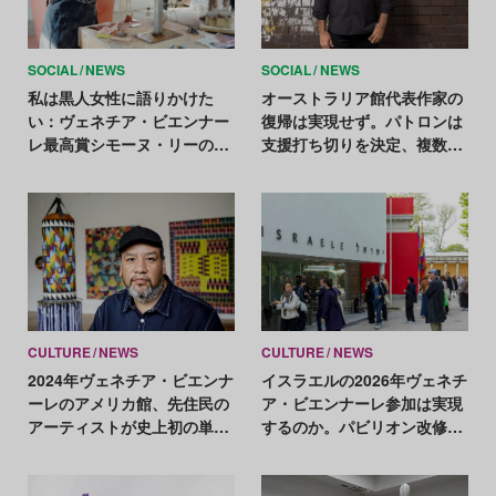
SOCIAL
NEWS
SOCIAL
NEWS
私は黒人女性に語りかけた
オーストラリア館代表作家の
い：ヴェネチア・ビエンナー
復帰は実現せず。パトロンは
レ最高賞シモーヌ・リーの創
支援打ち切りを決定、複数の
作
関係者が辞任
CULTURE
NEWS
CULTURE
NEWS
2024年ヴェネチア・ビエンナ
イスラエルの2026年ヴェネチ
ーレのアメリカ館、先住民の
ア・ビエンナーレ参加は実現
アーティストが史上初の単独
するのか。パビリオン改修計
代表に
画が難航