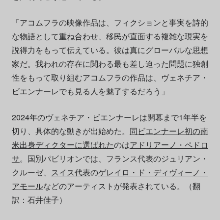
「アコムフラの映像作品は、フィクションと事実を詩的
な物語として重ね合わせ、移民が直面する複雑な現実を
説得力をもって伝えている。彼は真にグローバルな思想
家だ。我われの存在に関わる最も差し迫った問題に独創
性をもって取り組むアコムフラの作品は、ヴェネチア・
ビエンナーレでも見る人を魅了するだろう」
2024年のヴェネチア・ビエンナーレは開幕まで1年半を
切り、具体的な動きが出始めた。
同ビエンナーレ初の南
米出身ディクターに選ばれた
のは
アドリアーノ・ペドロ
サ
。国別パビリオンでは、フランス代表のジュリアン・
クルーゼ、
スイス代表
の
ゲレイロ・ド・ディヴィーノ・
アモール
などのアーティストが発表されている。（翻
訳：石井佳子）