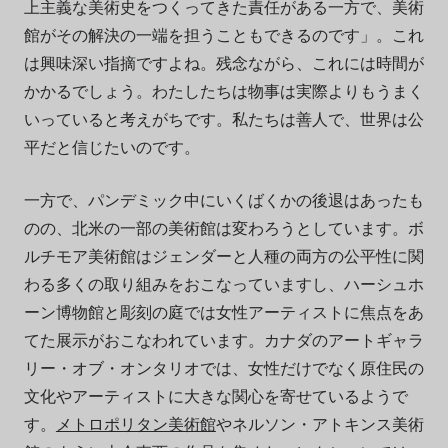
上主義な美術史をつくってきた責任がある一方で、美術
館がその解決の一端を担うこともできるのです」。これ
は興味深い指摘ですよね。残念ながら、これには時間が
かかるでしょう。わたしたちは物事は実際よりもうまく
いっていると考えがちです。私たちは善人で、世界は公
平だと信じたいのです。
一方で、パンデミック中にいくばくかの後退はあったも
のの、北米の一部の美術館は変わろうとしています。ボ
ルチモア美術館はジェンダーと人種の両方の公平性に関
わる多くの取り組みをおこなっていますし、ハーシュホ
ーン博物館と彫刻の庭では女性アーティストに焦点をあ
てた展示がおこなわれています。カナダのアートギャラ
リー・オブ・オンタリオでは、女性だけでなく原住民の
文化やアーティストに大きな関心を寄せているようで
す。
メトロポリタン美術館
やネルソン・アトキンス美術