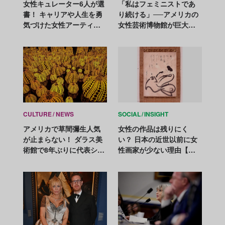
女性キュレーター6人が選
「私はフェミニストであ
書！ キャリアや人生を勇
り続ける」──アメリカの
気づけた女性アーティス
女性芸術博物館が巨大な
トの本【アートで祝う国
フェミニズムアートに大
際女性デー】
変身
CULTURE
NEWS
SOCIAL
INSIGHT
アメリカで草間彌生人気
女性の作品は残りにく
が止まらない！ ダラス美
い？ 日本の近世以前に女
術館で8年ぶりに代表シリ
性画家が少ない理由【見
ーズの再展示が決定
落とされた芸術家たちの
美術史 Vol.2】