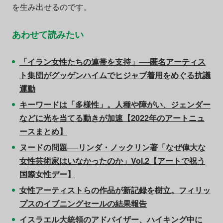
を生み出せるのです。
あわせて読みたい
「イラン女性たちの連帯を支持」──匿名アーティス
ト集団がグッゲンハイムでヒジャブ着用をめぐる抗議
運動
キーワードは「多様性」。人種や障がい、ジェンダー
などに光を当てる動きが加速【2022年のアートニュ
ースまとめ】
ヌードの問題──リンダ・ノックリン著「なぜ偉大な
女性芸術家はいなかったのか」Vol.2【アートで祝う
国際女性デー】
女性アーティストらの作品が新記録を樹立。フィリッ
プスのイブニングセールの結果報告
イスラエル大統領のアドバイザー、ハイキング中に