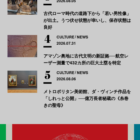
2026.08.05
古代ローマ時代の道路下から「若い男性像」
が出土。うつ伏せ状態が幸いし、保存状態は
良好
CULTURE
NEWS
2026.07.31
アマゾン奥地に古代文明の新証拠──航空レ
ーザー測量で432カ所の巨大土塁を特定
CULTURE
NEWS
2026.08.06
メトロポリタン美術館、ダ・ヴィンチ作品を
「しれっと公開」──億万長者秘蔵の《糸巻
きの聖母》