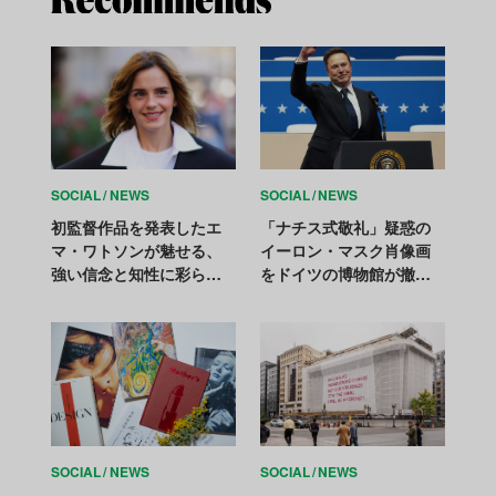
SOCIAL
NEWS
SOCIAL
NEWS
初監督作品を発表したエ
「ナチス式敬礼」疑惑の
マ・ワトソンが魅せる、
イーロン・マスク肖像画
強い信念と知性に彩られ
をドイツの博物館が撤
た芸術【アートを愛する
去。「無批判な賛辞」と
セレブたち Vol. 4】
の反発を回避
SOCIAL
NEWS
SOCIAL
NEWS