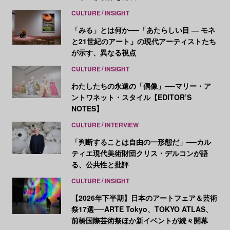
CULTURE
INSIGHT
「みる」とは何か──「あたらしい目 ― モネ
と21世紀のアート」の現代アーティストたち
が示す、異なる視点
CULTURE
INSIGHT
わたしたちの永遠の「偶像」──マリー・ア
ントワネット・スタイル【EDITOR’S
NOTES】
CULTURE
INTERVIEW
「判断することは自由の一形態だ」──カル
ティエ現代美術財団クリス・デルコンが語
る、公共性と批評
CULTURE
INSIGHT
【2026年下半期】日本のアートフェア＆芸術
祭17選──ARTE Tokyo、TOKYO ATLAS、
前橋国際芸術祭ほか新イベントが続々開幕