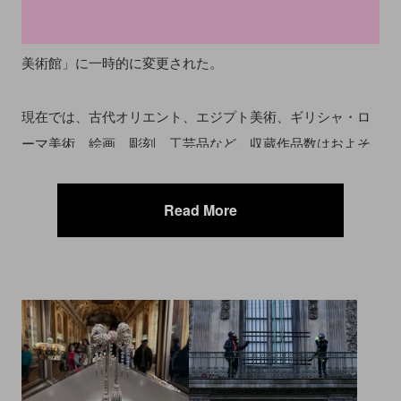
後にナポレオンが皇帝の座に着いた後は、略奪した美術品
を収蔵したことで作品数が増え、美術館名も「ナポレオン
美術館」に一時的に変更された。
現在では、古代オリエント、エジプト美術、ギリシャ・ロ
ーマ美術、絵画、彫刻、工芸品など、収蔵作品数はおよそ
38万点に及ぶ。また、2012年にはルーブル美術館ランス別
館が北フランスに開館し、パリ1区にある本館の所蔵作品が
Read More
一部展示されている。
ルーブル美術館では常設展示のほかにも、様々な企画展を
実施。近年では
ノートルダム大聖堂
のに収蔵された聖具や
聖遺物、写本に焦点を当てた「The Treasury of Notre-Dame
Cathedral（ノートルダム大聖堂の宝物庫）」（2023）や、
紀元前730年頃から50年以上にわたって現在の南エジプトと
北スーダンを支配していたクシュ文明を紹介した「Pharaoh