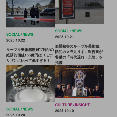
SOCIAL
NEWS
SOCIAL
NEWS
2025.10.21
2025.10.22
盗難被害のルーブル美術館、
ルーブル美術館盗難宝飾品の
防犯カメラ足りず。報告書が
経済的価値155億円は《モナ
警備の「時代遅れ・欠陥」を
リザ》に比べて低すぎる？
指摘
CULTURE
INSIGHT
SOCIAL
NEWS
2025.10.10
2025.10.20