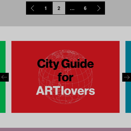
1
2
…
6