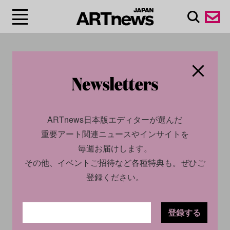
#ルーブル美術
館/Louvre
ARTnews日本版エディターが選んだ
重要アート関連ニュースやインサイトを
世界有数の作品収蔵数を誇るルーブル美術館が正式に開館
毎週お届けします。
したのは1793年。12世紀末に要塞として建設されたルーブ
その他、イベントご招待など各種特典も。ぜひご
ル宮殿だが、歴代の王によって拡張・改修が行われてき
登録ください。
た。1682年にルイ14世が王宮をヴェルサイユ宮殿に移した
ことから、収集されてきた古代彫刻などの王室美術品コレ
登録する
クションの収蔵・展示が主な役割に。また、フランス革命