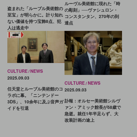
ルーヴル美術館に現れた「時
盗まれた「ルーブル美術館の
の彫刻」──ヴァシュロン・
至宝」が明らかに。計り知れ
コンスタンタン、270年の到
ない価値を持つ宝飾8点、犯
達点
人は逃走中
CULTURE
NEWS
2025.09.03
CULTURE
NEWS
任天堂とルーブル美術館のコ
2025.09.03
ラボに幕。「ニンテンドー
訃報：オルセー美術館シルヴ
3DS」、10余年に及ぶ音声ガ
ァン・アミック館長が58歳で
イドを引退
急逝。就任1年半足らず、大
改装計画の途上