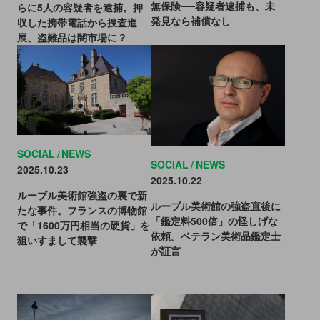
無保険──容疑者逮捕も、未
らに5人の容疑者を逮捕。押
発見なら補償なし
収した携帯電話から捜査進
展、盗難品は闇市場に？
SOCIAL
NEWS
SOCIAL
NEWS
2025.10.23
2025.10.22
ルーブル美術館強盗の裏で新
ルーブル美術館の強盗直後に
たな事件。フランスの博物館
「鑑定料500倍」の怪しげな
で「1600万円相当の硬貨」を
依頼。ベテラン美術品鑑定士
狙いすまして襲撃
が証言