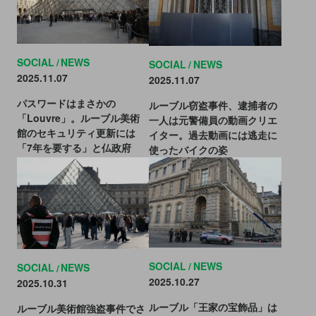
SOCIAL
NEWS
SOCIAL
NEWS
2025.11.07
2025.11.07
パスワードはまさかの
ルーブル窃盗事件、逮捕者の
「Louvre」。ルーブル美術
一人は元警備員の動画クリエ
館のセキュリティ更新には
イター。過去動画には逃走に
「7年を要する」と仏政府
使ったバイクの姿
SOCIAL
NEWS
SOCIAL
NEWS
2025.10.27
2025.10.31
ルーブル「王家の宝飾品」は
ルーブル美術館強盗事件でさ