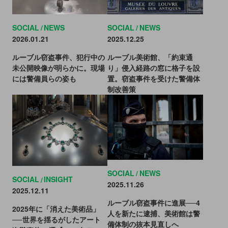
of the Two Lands（二つの国のファラオ）」（2022）が挙げ
られる。
SOCIAL
NEWS
SOCIAL
NEWS
ルーブル美術館の代表的な所蔵作品として、
レオナルド・
2026.01.21
2025.12.25
ダ・ヴィンチ
の
《モナ・リザ》
やミロの
《ヴィーナス》
、
ルーブル窃盗事件、犯行中の
ルーブル美術館、「約束通
ドラクロワ
の《民衆を導く自由の女神》、ダヴィッドの
未公開映像が明らかに。現場
り」侵入経路の窓に格子を設
には警備員らの姿も
置。窃盗事件を受けた警備体
《ナポレオン一世の戴冠式と皇妃ジョセフィーヌの戴冠》
制改善策
などがある。
美術館を象徴する存在として挙げられるガラスのピラミッ
ドが建設されたのは1989年。ピラミッドは、美術館の入口
であり、地下ホールへと続く。館内は、ドゥノン翼、スュ
SOCIAL
NEWS
リー翼、リシュリュー翼の三つに分かれており、各部屋が
SOCIAL
INSIGHT
2025.11.26
時代や地域ごとに分類されている。
2025.12.11
ルーブル窃盗事件に進展──4
2025年に「消えた美術品」
人を新たに逮捕、美術館は警
──世界を揺るがしたアート
備体制の抜本見直しへ