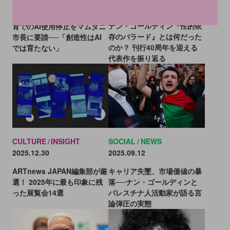
2026.02.19
ナン・ゴールディンら、公教
ナン・ゴールディン『性的依
育でのAI使用停止をマムダニ
存のバラード』とは何だった
市長に要請──「創造性はAI
のか？ 刊行40周年を迎える
では育たない」
代表作を振り返る
CULTURE
INSIGHT
SOCIAL
NEWS
2025.12.30
2025.09.12
ARTnews JAPAN編集部が厳
キャリア失墜、市場価値の暴
選！ 2025年に最も印象に残
落──ナン・ゴールディンと
った展覧会14選
パレスチナ人活動家が語る言
論弾圧の実態