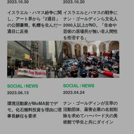
2023.10.30
2023.10.20
イスラエル・ハマス紛争に関
イスラエルとハマスの戦争に
し、アート界から「2通目」
ナン・ゴールディンら文化人
の公開書簡。軋轢を生んだ一
2000人以上がNO。「生命や
通目に反発
芸術の居場所が無い非人間性
を拒否する」
SOCIAL
NEWS
SOCIAL
NEWS
2023.04.24
2023.06.13
ナン・ゴールディンが主宰の
環境活動家がMoMA前でデ
活動団体、薬害企業の名前削
モ。化石燃料投資を理由に理
除を求めてハーバード大の美
事長解任を要求
術館で学生と共にダイイン