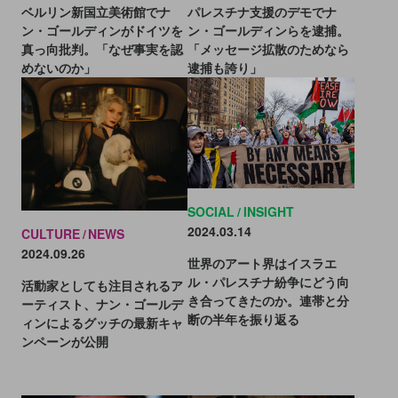
パレスチナ支援のデモでナ
ベルリン新国立美術館でナ
ン・ゴールディンらを逮捕。
ン・ゴールディンがドイツを
「メッセージ拡散のためなら
真っ向批判。「なぜ事実を認
逮捕も誇り」
めないのか」
SOCIAL
INSIGHT
2024.03.14
CULTURE
NEWS
2024.09.26
世界のアート界はイスラエ
ル・パレスチナ紛争にどう向
活動家としても注目されるア
き合ってきたのか。連帯と分
ーティスト、ナン・ゴールデ
断の半年を振り返る
ィンによるグッチの最新キャ
ンペーンが公開