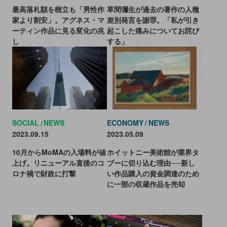
最高落札額を樹立も「男性作
草間彌生が過去の著作の人種
家より割安」。アグネス・マ
差別発言を謝罪。「私が引き
ーティン作品に見る変化の兆
起こした痛みについてお詫び
し
する」
ECONOMY
NEWS
SOCIAL
NEWS
2023.05.09
2023.09.15
ホイットニー美術館が業界タ
10月からMoMAの入場料が値
ブーに切り込む理由──新し
上げ。リニューアル直後のコ
い作品購入の資金調達のため
ロナ禍で財政に打撃
に一部の収蔵作品を売却