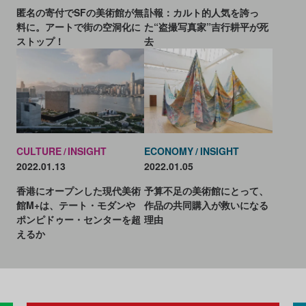
匿名の寄付でSFの美術館が無
訃報：カルト的人気を誇っ
料に。アートで街の空洞化に
た“盗撮写真家”吉行耕平が死
ストップ！
去
CULTURE
INSIGHT
ECONOMY
INSIGHT
2022.01.13
2022.01.05
香港にオープンした現代美術
予算不足の美術館にとって、
館M+は、テート・モダンや
作品の共同購入が救いになる
ポンピドゥー・センターを超
理由
えるか