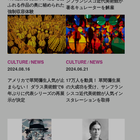
ンフランシスコ近代美術館が
ふれる作品の奥に秘められた
著名キュレーターを解雇
強制収容体験
CULTURE
NEWS
CULTURE
NEWS
2024.08.16
2024.06.21
アメリカで草間彌生人気が止
17万人を動員！ 草間彌生展
まらない！ ダラス美術館で8
の大成功を受け、サンフラン
年ぶりに代表シリーズの再展
シスコ近代美術館が人気イン
示が決定
スタレーションを取得