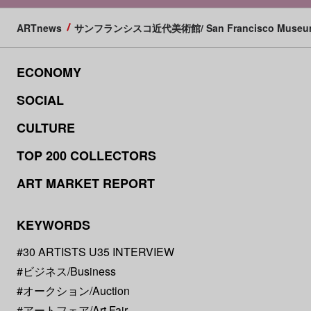
ARTnews
サンフランシスコ近代美術館/ San Francisco Museum o
ECONOMY
SOCIAL
CULTURE
TOP 200 COLLECTORS
ART MARKET REPORT
KEYWORDS
#30 ARTISTS U35 INTERVIEW
#ビジネス/Business
#オークション/Auction
#アートフェア/Art Fair