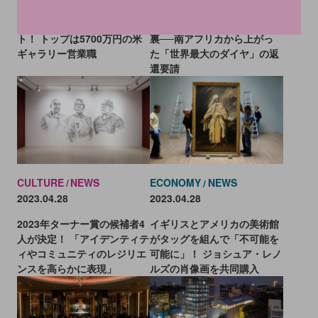
アート業界初の年俸リポー
チャールズ3世戴冠式の舞台
ト！ トップは5700万円の米
裏──南アフリカから上がっ
ギャラリー営業職
た「世界最大のダイヤ」の返
還要請
CULTURE
NEWS
ECONOMY
NEWS
2023.04.28
2023.04.28
2023年ターナー賞の候補者4
イギリスとアメリカの美術館
人が決定！ 「アイデンティテ
がタッグを組んで「不可能を
ィやコミュニティのレジリエ
可能に」！ ジョシュア・レノ
ンスを高らかに表現」
ルズの肖像画を共同購入