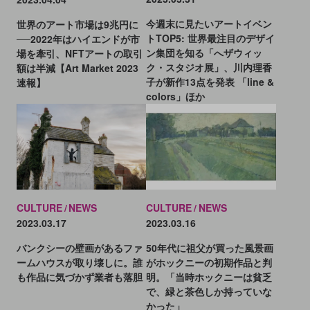
今週末に見たいアートイベン
世界のアート市場は9兆円に
トTOP5: 世界最注目のデザイ
──2022年はハイエンドが市
ン集団を知る「へザウィッ
場を牽引、NFTアートの取引
ク・スタジオ展」、川内理香
額は半減【Art Market 2023
子が新作13点を発表 「line &
速報】
colors」ほか
CULTURE
NEWS
CULTURE
NEWS
2023.03.17
2023.03.16
バンクシーの壁画があるファ
50年代に祖父が買った風景画
ームハウスが取り壊しに。誰
がホックニーの初期作品と判
も作品に気づかず業者も落胆
明。「当時ホックニーは貧乏
で、緑と茶色しか持っていな
かった」