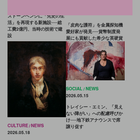
2026.05.25
CULTURE
NEWS
2026.05.20
ストーンヘンジに「先史の生
活」を再現する新施設──総
「皮肉な護符」を金属探知機
工費2億円、当時の技術で建
愛好家が発見──貨幣制度発
設
展にも貢献した希少な英硬貨
SOCIAL
NEWS
2026.05.15
トレイシー・エミン、「見え
ない障がい」への配慮呼びか
け──地下鉄アナウンスで席
CULTURE
NEWS
譲り促す
2026.05.18