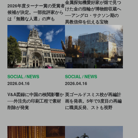
金属探知機愛好家が畑で見つ
2026年度ターナー賞の受賞者
けた金の指輪が博物館収蔵へ
候補が決定。一部批評家から
──アングロ・サクソン期の
は「無難な人選」の声も
異教信仰を伝える宝物
SOCIAL
NEWS
SOCIAL
NEWS
2026.04.16
2026.04.16
V&A図録に中国の検閲影響か
英ゴールドスミス校が再編計
──外注先の印刷工程で素材
画を発表。5年で3度目の再編
削除が発覚
に職員反発、ストも視野