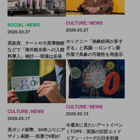
CULTURE
NEWS
SOCIAL
NEWS
2026.03.27
2026.03.27
ホックニー「抽象絵画が多す
英政府、テートや大英博物館
ぎる」と異議──ロンドン新
などで「海外観光客への入館
作展で具象の可能性を再提示
料導入」検討──現場は反発
CULTURE
NEWS
CULTURE
NEWS
2026.03.13
2026.03.17
今週末に見たいアートイベン
英ポンド紙幣、50年ぶりにデ
トTOP5：英国の巨匠エイド
ザイン刷新──投票で6割が
リアン・バーグの日本初個