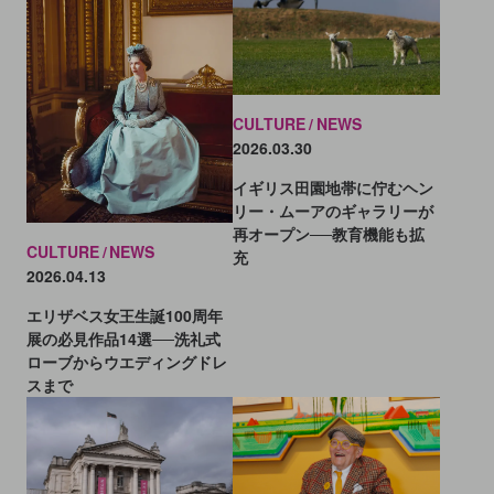
CULTURE
NEWS
2026.03.30
イギリス田園地帯に佇むヘン
リー・ムーアのギャラリーが
再オープン──教育機能も拡
CULTURE
NEWS
充
2026.04.13
エリザベス女王生誕100周年
展の必見作品14選──洗礼式
ローブからウエディングドレ
スまで