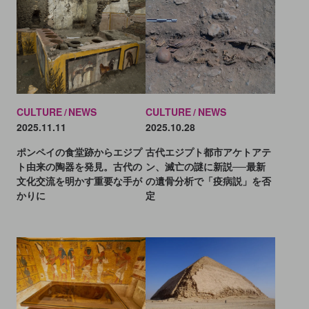
CULTURE
NEWS
CULTURE
NEWS
2025.11.11
2025.10.28
ポンペイの食堂跡からエジプ
古代エジプト都市アケトアテ
ト由来の陶器を発見。古代の
ン、滅亡の謎に新説──最新
文化交流を明かす重要な手が
の遺骨分析で「疫病説」を否
かりに
定