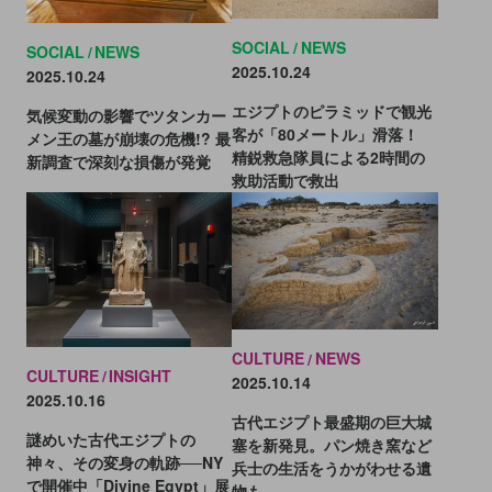
SOCIAL
NEWS
SOCIAL
NEWS
2025.10.24
2025.10.24
エジプトのピラミッドで観光
気候変動の影響でツタンカー
客が「80メートル」滑落！
メン王の墓が崩壊の危機!? 最
精鋭救急隊員による2時間の
新調査で深刻な損傷が発覚
救助活動で救出
CULTURE
NEWS
CULTURE
INSIGHT
2025.10.14
2025.10.16
古代エジプト最盛期の巨大城
謎めいた古代エジプトの
塞を新発見。パン焼き窯など
神々、その変身の軌跡──NY
兵士の生活をうかがわせる遺
で開催中「Divine Egypt」展
物も