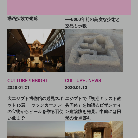
ツアーガイドが約4300年前の
100年前の出土品、エジプト
ピラミッドに落書きし逮捕。
最古の回転工具と判明
動画拡散で発覚
──6000年前の高度な技術と
交易も示唆
CULTURE
INSIGHT
CULTURE
NEWS
2026.01.21
2026.01.13
大エジプト博物館の必見スポ
エジプトで「初期キリスト教
ット15選──ツタンカーメン
共同体」を物語るビザンティ
の宝物からビールを作る召使
ン建築跡を発見。中庭には円
い像まで
形の食卓跡も