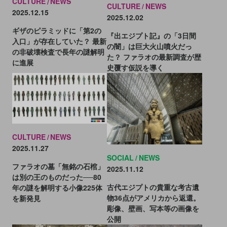
CULTURE
NEWS
CULTURE
NEWS
2025.12.15
2025.12.02
ギザのピラミッドに「第2の
『出エジプト記』の「3日間
入口」が存在していた？ 最新
の闇」は巨大火山噴火だっ
の非破壊検査で長年の謎解明
た？ ファラオの最新調査が歴
に進展
史覆す仮説を導く
CULTURE
NEWS
2025.11.27
SOCIAL
NEWS
ファラオの墓「無銘の石棺」
2025.11.12
は別の王のものだった──80
古代エジプトの貴重な考古遺
年の謎を解明する小像225体
物36点がアメリカから返還。
を新発見
彫像、壁画、写本等の画像を
公開