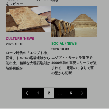
をレビュー
CULTURE
NEWS
SOCIAL
NEWS
2025.10.10
2025.10.09
ローマ時代の「エジプト神」
エジプト・サッカラ遺跡で
図像、トルコの浴場遺跡から
4000年前の重要レリーフが盗
初出土。精緻な大理石彫刻は
まれる──電動のこぎりで墓
装飾目的か
の壁から切断
1
2
…
6