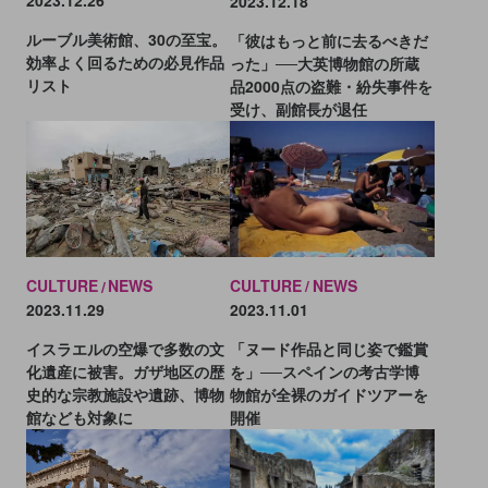
2023.12.26
2023.12.18
ルーブル美術館、30の至宝。
「彼はもっと前に去るべきだ
効率よく回るための必見作品
った」──大英博物館の所蔵
リスト
品2000点の盗難・紛失事件を
受け、副館長が退任
CULTURE
NEWS
CULTURE
NEWS
2023.11.01
2023.11.29
「ヌード作品と同じ姿で鑑賞
イスラエルの空爆で多数の文
を」──スペインの考古学博
化遺産に被害。ガザ地区の歴
物館が全裸のガイドツアーを
史的な宗教施設や遺跡、博物
開催
館なども対象に