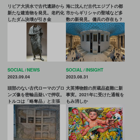
リビア大洪水で古代遺跡から
海に沈んだ古代エジプトの都
新たな建造物を発見。老朽化
市からギリシャの聖域など多
したダム決壊が引き金
数の新発見。傭兵の存在も？
SOCIAL
NEWS
SOCIAL
INSIGHT
2023.09.04
2023.08.31
頭部のない古代ローマのブロ
大英博物館の所蔵品盗難に新
ンズ像を密輸品疑いで押収。
事実。2021年に受けた通報を
トルコは「略奪品」と主張
もみ消しか