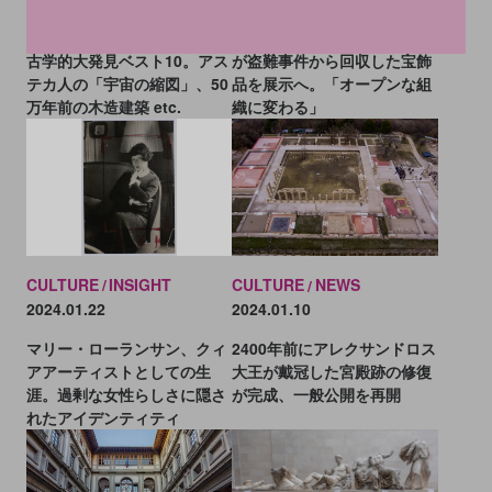
大スキャンダルの大英博物館
老舗専門誌が選ぶ2023年の考
が盗難事件から回収した宝飾
古学的大発見ベスト10。アス
品を展示へ。「オープンな組
テカ人の「宇宙の縮図」、50
織に変わる」
万年前の木造建築 etc.
CULTURE
INSIGHT
CULTURE
NEWS
2024.01.22
2024.01.10
マリー・ローランサン、クィ
2400年前にアレクサンドロス
アアーティストとしての生
大王が戴冠した宮殿跡の修復
涯。過剰な女性らしさに隠さ
が完成、一般公開を再開
れたアイデンティティ