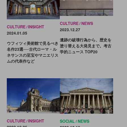
CULTURE
NEWS
CULTURE
INSIGHT
2023.12.27
2024.01.05
遺跡の破壊行為から、歴史を
ウフィツィ美術館で見るべき
塗り替える大発見まで。考古
名作23選──古代ローマ・ル
学的ニュース TOP20
ネサンスの至宝やマニエリス
ムの代表作など
CULTURE
INSIGHT
SOCIAL
NEWS