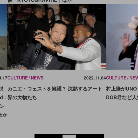
3.17
CULTURE
NEWS
2022.11.04
CULTURE
NE
説
カニエ・ウェストを擁護？ 沈黙するアート
村上隆がUN
 :
界の大物たち
DOB君など
ョン
ほか