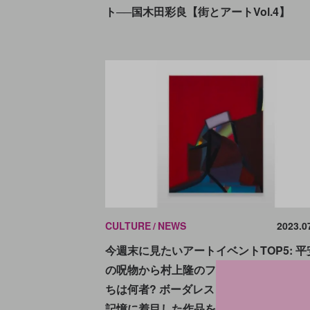
ト──国木田彩良【街とアートVol.4】
CULTURE
NEWS
2023.0
今週末に見たいアートイベントTOP5: 平
の呪物から村上隆のフィギュアまで「 私
ちは何者? ボーダレス・ドールズ」、人
記憶に着目した作品を発表「エキソニモ