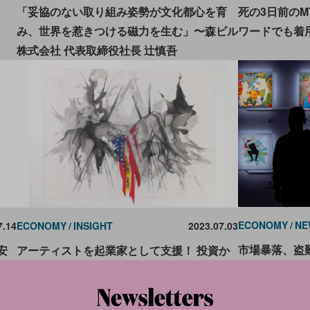
死の3日前の
「妥協のない取り組み姿勢が文化都心を育
ワードでも着
み、世界を惹きつける磁力を生む」〜森ビル
株式会社 代表取締役社長 辻󠄀慎吾
ECONOMY
NE
7.14
ECONOMY
INSIGHT
2023.07.03
市場暴落、盗難
安
アーティストを起業家として支援！ 投資か
アートはどこに
た
らマネジメントまで担う「アート界のYコン
ニュースまと
間の
ビネーター」が始動
展」