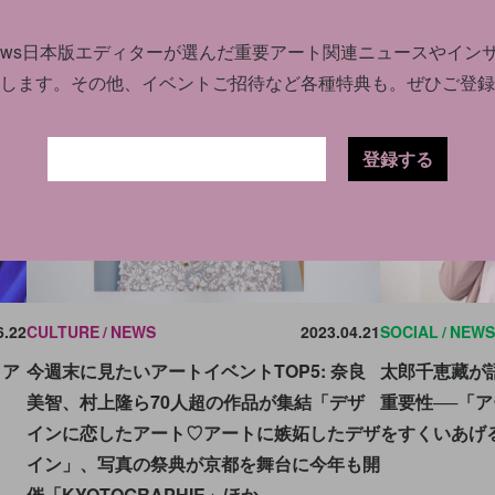
news日本版エディターが選んだ
重要アート関連ニュースやイン
します。
その他、イベントご招待など各種特典も。ぜひご登録
登録する
6.22
CULTURE
NEWS
2023.04.21
SOCIAL
NEWS
・ア
今週末に見たいアートイベントTOP5: 奈良
太郎千恵藏が
美智、村上隆ら70人超の作品が集結「デザ
重要性──「
インに恋したアート♡アートに嫉妬したデザ
をすくいあげ
イン」、写真の祭典が京都を舞台に今年も開
催「KYOTOGRAPHIE」ほか