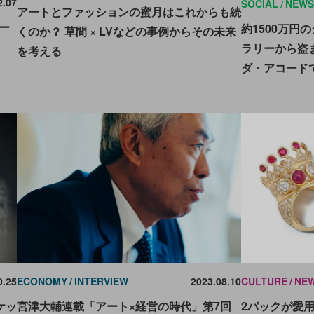
2.07
SOCIAL
NEWS
アートとファッションの蜜月はこれからも続
ー
約1500万円
くのか？ 草間 × LVなどの事例からその未来
ラリーから盗
を考える
ダ・アコード
CULTURE
NE
0.25
ECONOMY
INTERVIEW
2023.08.10
2パックが愛
ケッ
宮津大輔連載「アート×経営の時代」第7回