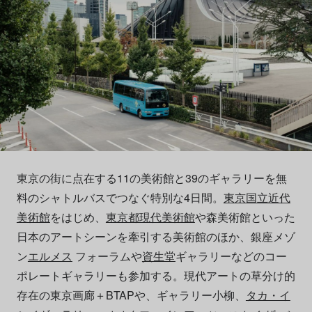
東京の街に点在する11の美術館と39のギャラリーを無
料のシャトルバスでつなぐ特別な4日間。
東京国⽴近代
美術館
をはじめ、
東京都現代美術館
や森美術館といった
⽇本のアートシーンを牽引する美術館のほか、銀座メゾ
ン
エルメス
フォーラムや
資⽣堂
ギャラリーなどのコー
ポレートギャラリーも参加する。現代アートの草分け的
存在の東京画廊＋BTAPや、ギャラリー⼩柳、
タカ・イ