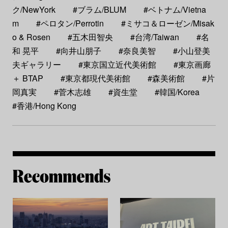
ク/NewYork
#ブラム/BLUM
#ベトナム/Vietna
m
#ペロタン/Perrotin
#ミサコ＆ローゼン/Misak
o & Rosen
#五木田智央
#台湾/Taiwan
#名
和 晃平
#向井山朋子
#奈良美智
#小山登美
夫ギャラリー
#東京国立近代美術館
#東京画廊
＋ BTAP
#東京都現代美術館
#森美術館
#片
岡真実
#菅木志雄
#資生堂
#韓国/Korea
#香港/Hong Kong
Re