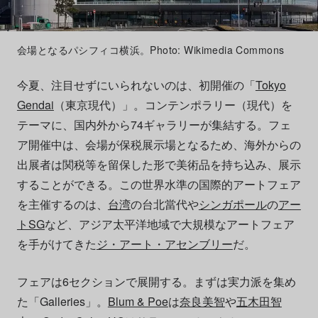
会場となるパシフィコ横浜。Photo: Wikimedia Commons
今夏、注目せずにいられないのは、初開催の「
Tokyo
Gendai
（東京現代）」。コンテンポラリー（現代）を
テーマに、国内外から74ギャラリーが集結する。フェ
ア開催中は、会場が保税展示場となるため、海外からの
出展者は関税等を留保した形で美術品を持ち込み、展示
することができる。この世界水準の国際的アートフェア
を主催するのは、
台湾
の台北當代や
シンガポール
の
アー
トSG
など、アジア太平洋地域で大規模なアートフェア
を手がけてきた
ジ・アート・アセンブリー
だ。
フェアは6セクションで展開する。まずは実力派を集め
た「Galleries」。
Blum & Poe
は
奈良美智
や
五木田智