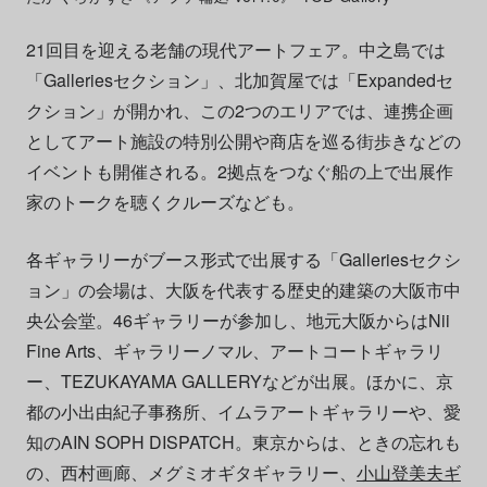
21回目を迎える老舗の現代アートフェア。中之島では
「Galleriesセクション」、北加賀屋では「Expandedセ
クション」が開かれ、この2つのエリアでは、連携企画
としてアート施設の特別公開や商店を巡る街歩きなどの
イベントも開催される。2拠点をつなぐ船の上で出展作
家のトークを聴くクルーズなども。
各ギャラリーがブース形式で出展する「Galleriesセクシ
ョン」の会場は、大阪を代表する歴史的建築の大阪市中
央公会堂。46ギャラリーが参加し、地元大阪からはNii
Fine Arts、ギャラリーノマル、アートコートギャラリ
ー、TEZUKAYAMA GALLERYなどが出展。ほかに、京
都の小出由紀子事務所、イムラアートギャラリーや、愛
知のAIN SOPH DISPATCH。東京からは、ときの忘れも
の、西村画廊、メグミオギタギャラリー、
小山登美夫ギ