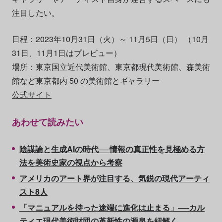
注目したい。
日程：2023年10月31日（火）～ 11月5日（日） （10月
31日、11月1日はプレビュー）
場所：東京国⽴近代美術館、東京都現代美術館、森美術
館など東京都内 50 の美術館とギャラリー
公式サイト
あわせて読みたい
陰謀論と生成AIの時代──情報の真正性を見極める方
法を美術史家の視点から考察
アメリカのアート界が注目する、気鋭の現代アーティ
スト8人
「マニュアルを持った途端に進化は止まる」──カル
ティエ現代美術財団の革新性の源泉を紐解く