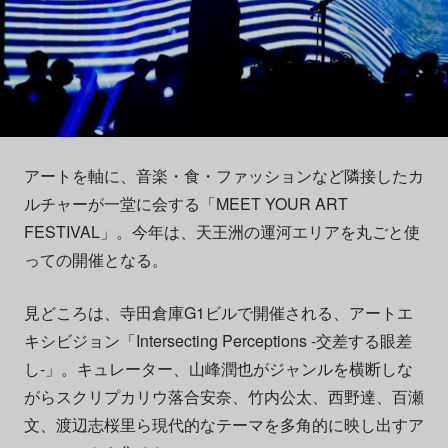
アートを軸に、音楽・食・ファッションなど隣接したカ
ルチャーが一堂に会する「MEET YOUR ART
FESTIVAL」。今年は、天王洲の運河エリアを丸ごと使
っての開催となる。
見どころは、寺田倉庫G1ビルで開催される、アートエ
キシビジョン「Intersecting Perceptions -交差する眼差
し-」。キュレーター、山峰潤也がジャンルを横断しな
がらスクリプカリウ落合安奈、竹内公太、西野達、百瀬
文、渡辺志桜里ら現代的なテーマを多角的に映し出すア