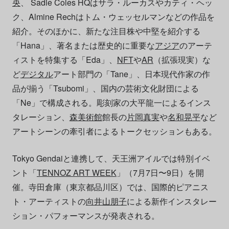
央
、 Sadie Coles HQはサラ・ルーカスやカティ・ヘッ
ク、Almine Rechはトム・ウェッセルマンなどの作品を
紹介。そのほかに、新たな注目株や中堅を紹介する
「Hana」、著名または歴史的に重要な
アジア
のアーテ
ィストを特集する「Eda」、
NFT
や
AR
（拡張現実）な
ど
デジタル
アート部門の「Tane」、日本現代作家の作
品が揃う「Tsubomi」、国内の芸術文化財団による
「Ne」で構成される。彫刻家の大平龍一によるインス
タレーション、
森美術館
館長の
片岡真実
や
名和晃平
など
アートシーンの牽引者によるトークセッションもある。
Tokyo Gendaiと連携して、天王洲アイルでは特別イベ
ント「
TENNOZ ART WEEK
」（7月7日〜9日）を開
催。寺田倉庫（東京都品川区）では、国際的ピアニス
ト・アーティストの
向井山朋子
による新作インスタレー
ション・パフォーマンスが発表される。