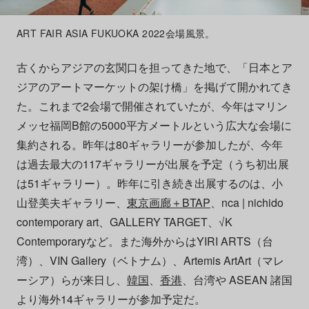
ART FAIR ASIA FUKUOKA 2022会場風景。
古くからアジアの玄関口を担ってきた地で、「日本とア
ジアのアートマーケットの架け橋」を掲げて開かれてき
た。これまで2会場で開催されていたが、今年はマリン
メッセ福岡B館の5000平方メートルという広大な会場に
集約される。昨年は80ギャラリーが参加したが、今年
は過去最大の117ギャラリーが出展を予定（うち初出展
は51ギャラリー）。昨年に引き続き出展するのは、小
山登美夫ギャラリー、
東京画廊＋BTAP
、nca | nichido
contemporary art、GALLERY TARGET、√K
Contemporaryなど。また海外からはYIRI ARTS（台
湾）、VIN Gallery（ベトナム）、Artemis ArtArt（マレ
ーシア）らが来日し、
韓国
、
香港
、台湾や ASEAN 諸国
より海外14ギャラリーが参加予定だ。