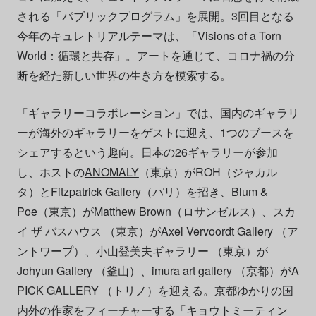
される「パブリックプログラム」を展開。3回目となる
今年のキュレトリアルテーマは、「Visions of a Torn
World：循環と共存」。アートを通じて、コロナ禍の分
断を経た新しい世界の生き方を模索する。
「ギャラリーコラボレーション」では、国内のギャラリ
ーが海外のギャラリーをゲストに迎え、1つのブースを
シェアするという趣向。日本の26ギャラリーが参加
し、ホストの
ANOMALY
（東京）がROH（ジャカル
タ）とFitzpatrick Gallery（パリ）を招き、Blum &
Poe（東京）がMatthew Brown（ロサンゼルス）、スカ
イ ザ バスハウス （東京）がAxel Vervoordt Gallery （ア
ントワープ）、小山登美夫ギャラリー （東京）が
Johyun Gallery （釜山）、imura art gallery （京都）がA
PICK GALLERY （トリノ）を迎える。京都ゆかりの国
内外の作家をフィーチャーする「キョウトミーティン