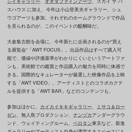
シイギャラリー
、
オオタファインアーツ
、スカイ ザ バ
スハウス に加え、今年は⼩⼭登美夫ギャラリー、シュ
ウゴアーツも参加。それぞれのホームグラウンドで作品
を見られるのが、このイベントの醍醐味だ。
⼤倉集古館を会場に、今年新たに企画されるのが“買え
る展覧会”「AWT FOCUS」。出品作品はすべて購入可
能で、価値や評価基準がわかりにくいというアートファ
ンも、美術館での鑑賞と作品購⼊の魅力を同時に体感で
きる。国際的なキュレーターが厳選した映像作品を上映
する「AWT VIDEO」、アーティストとのコラボカクテ
ルを提供する「AWT BAR」などのコンテンツも。
参加はほかに、
カイカイキキギャラリー
、
ミサコ＆ロー
ゼン
、無⼈島プロダクション、
ナンヅカ
アンダーグラウ
ンド、ウェイティングルーム、
ペロタン
東京など。新進
ギャラリーやアーティスト自身が運営するスペースにも