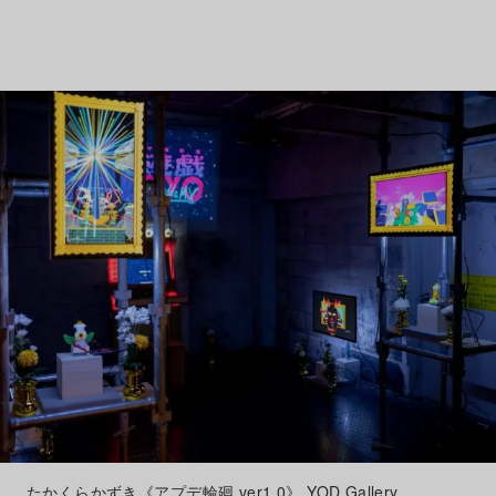
たかくらかずき《アプデ輪廻 ver1.0》 YOD Gallery