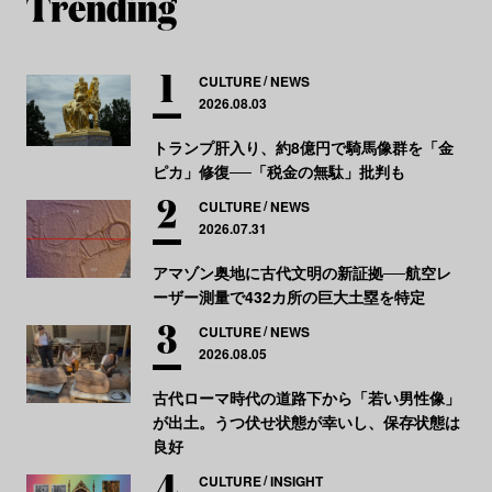
CULTURE
NEWS
2026.08.03
トランプ肝入り、約8億円で騎馬像群を「金
ピカ」修復──「税金の無駄」批判も
CULTURE
NEWS
2026.07.31
アマゾン奥地に古代文明の新証拠──航空レ
ーザー測量で432カ所の巨大土塁を特定
CULTURE
NEWS
2026.08.05
古代ローマ時代の道路下から「若い男性像」
が出土。うつ伏せ状態が幸いし、保存状態は
良好
CULTURE
INSIGHT