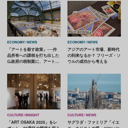
ECONOMY
NEWS
ECONOMY
NEWS
「アートを殺す政策」──作
アジアのアート市場、新時代
品所有への課税を打ち出した
の到来なるか？ フリーズ・ソ
仏政府の税制案に、アート界
ウルの成功から考える
が強い反発
CULTURE
INSIGHT
CULTURE
NEWS
「ART OSAKA 2025」をレ
サグラダ・ファミリア「イエ
ポート。23度目の開催を迎え
ス・キリストの塔」がついに