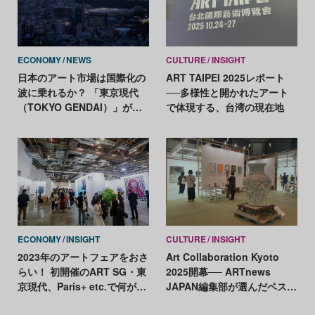
ECONOMY
NEWS
CULTURE
INSIGHT
日本のアート市場は国際化の
ART TAIPEI 2025レポート
波に乗れるか？ 「東京現代
──多様性と開かれたアート
（TOKYO GENDAI）」が試
で体現する、台湾の現在地
金石に
ECONOMY
INSIGHT
CULTURE
INSIGHT
2023年のアートフェアをおさ
Art Collaboration Kyoto
らい！ 初開催のART SG・東
2025開幕── ARTnews
京現代、Paris+ etc.で何が売
JAPAN編集部が選んだベスト
れた？
ブース