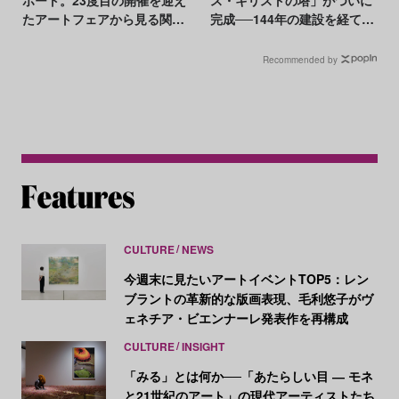
たアートフェアから見る関西
完成──144年の建設を経て高
アートシーンの現状
さ世界一の教会に
Recommended by
CULTURE
NEWS
今週末に見たいアートイベントTOP5：レン
ブラントの革新的な版画表現、毛利悠子がヴ
ェネチア・ビエンナーレ発表作を再構成
CULTURE
INSIGHT
「みる」とは何か──「あたらしい目 ― モネ
と21世紀のアート」の現代アーティストたち