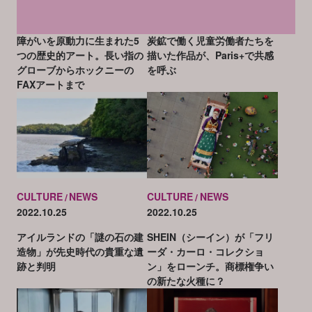
CULTURE
NEWS
CULTURE
NEWS
2022.10.25
2022.10.25
障がいを原動力に生まれた5
炭鉱で働く児童労働者たちを
つの歴史的アート。長い指の
描いた作品が、Paris+で共感
グローブからホックニーの
を呼ぶ
FAXアートまで
CULTURE
NEWS
CULTURE
NEWS
2022.10.25
2022.10.25
アイルランドの「謎の石の建
SHEIN（シーイン）が「フリ
造物」が先史時代の貴重な遺
ーダ・カーロ・コレクショ
跡と判明
ン」をローンチ。商標権争い
の新たな火種に？