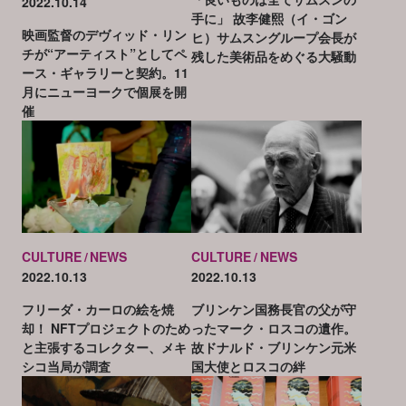
2022.10.14
手に」 故李健熙（イ・ゴン
映画監督のデヴィッド・リン
ヒ）サムスングループ会長が
チが“アーティスト”としてペ
残した美術品をめぐる大騒動
ース・ギャラリーと契約。11
月にニューヨークで個展を開
催
CULTURE
NEWS
CULTURE
NEWS
2022.10.13
2022.10.13
フリーダ・カーロの絵を焼
ブリンケン国務長官の父が守
却！ NFTプロジェクトのため
ったマーク・ロスコの遺作。
と主張するコレクター、メキ
故ドナルド・ブリンケン元米
シコ当局が調査
国大使とロスコの絆