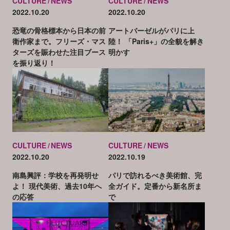
CULTURE
NEWS
CULTURE
NEWS
2022.10.20
2022.10.20
恐竜の骨格標本から日本の前
アートバーゼルがパリに上
衛作家まで。フリーズ・マス
陸！ 「Paris+」の全貌を解き
ターズを賑わせた注目ブース
明かす
を振り返り！
CULTURE
NEWS
CULTURE
NEWS
2022.10.20
2022.10.19
南島興評：学校を再発明せ
パリで訪れるべき美術館、完
よ！ 現代美術、過去10年へ
全ガイド。定番から新名所ま
の応答
で