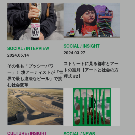
SOCIAL
INSIGHT
SOCIAL
INTERVIEW
2024.03.27
2024.05.14
ストリートに見る都市とアー
その名も「プッシーパワ
トの蜜月【アートと社会の方
ー」！ 墺アーティストが「世
程式 #2】
界で最も違法なビール」で挑
む社会変革
CULTURE
INSIGHT
SOCIAL
NEWS