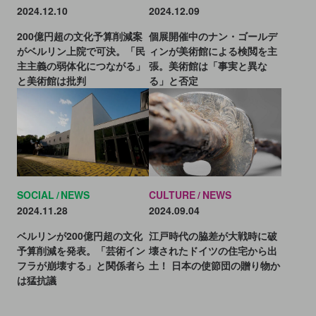
2024.12.10
2024.12.09
200億円超の文化予算削減案
個展開催中のナン・ゴールデ
がベルリン上院で可決。「民
ィンが美術館による検閲を主
主主義の弱体化につながる」
張。美術館は「事実と異な
と美術館は批判
る」と否定
CULTURE
NEWS
SOCIAL
NEWS
2024.09.04
2024.11.28
江戸時代の脇差が大戦時に破
ベルリンが200億円超の文化
壊されたドイツの住宅から出
予算削減を発表。「芸術イン
土！ 日本の使節団の贈り物か
フラが崩壊する」と関係者ら
は猛抗議