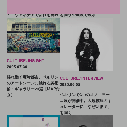
消された抵抗の記憶を可視化
画像排泄ロボット犬、ベルリ
する──ナターシャ・トンテ
ンの美術館へ。AI時代の文化
イ、ヴェネチアで新作を発表
を問う企画展で展示
CULTURE
INSIGHT
2025.07.30
揺れ動く実験都市、ベルリン
CULTURE
INTERVIEW
のアートシーンに触れる美術
2025.06.05
館・ギャラリー20選【MAP付
ベルリンで3つのオノ・ヨー
き】
コ展が開催中。大規模展のキ
ュレーターに「なぜいま？」
を聞く