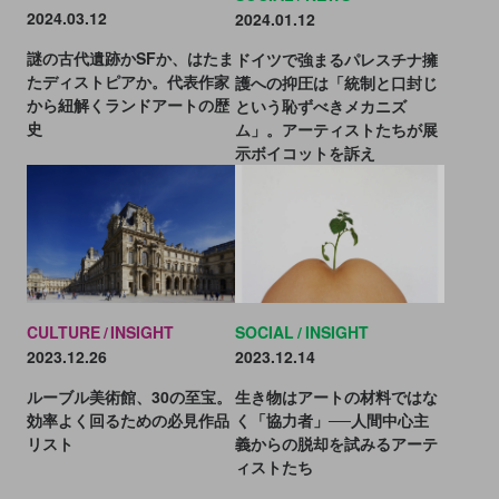
2024.03.12
2024.01.12
謎の古代遺跡かSFか、はたま
ドイツで強まるパレスチナ擁
たディストピアか。代表作家
護への抑圧は「統制と口封じ
から紐解くランドアートの歴
という恥ずべきメカニズ
史
ム」。アーティストたちが展
示ボイコットを訴え
CULTURE
INSIGHT
SOCIAL
INSIGHT
2023.12.26
2023.12.14
ルーブル美術館、30の至宝。
生き物はアートの材料ではな
効率よく回るための必見作品
く「協力者」──人間中心主
リスト
義からの脱却を試みるアーテ
ィストたち