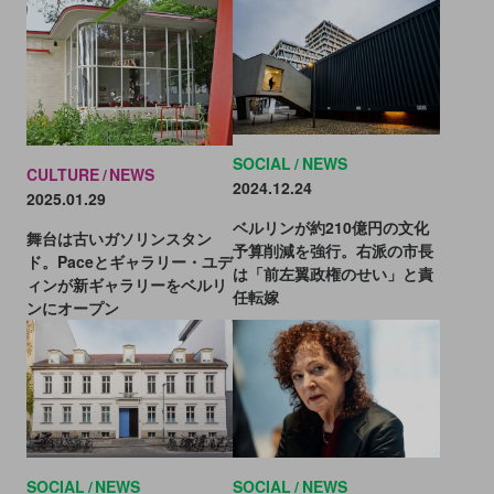
SOCIAL
NEWS
CULTURE
NEWS
2024.12.24
2025.01.29
ベルリンが約210億円の文化
舞台は古いガソリンスタン
予算削減を強行。右派の市長
ド。Paceとギャラリー・ユデ
は「前左翼政権のせい」と責
ィンが新ギャラリーをベルリ
任転嫁
ンにオープン
SOCIAL
NEWS
SOCIAL
NEWS