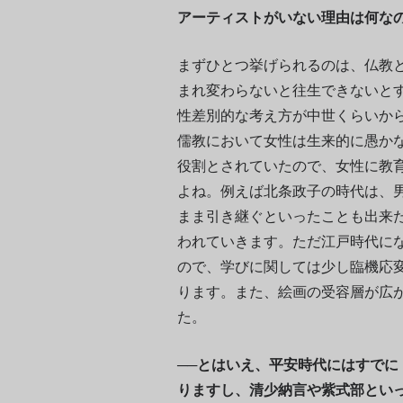
アーティストがいない理由は何な
まずひとつ挙げられるのは、仏教
まれ変わらないと往生できないと
性差別的な考え方が中世くらいか
儒教において女性は生来的に愚か
役割とされていたので、女性に教
よね。例えば北条政子の時代は、
まま引き継ぐといったことも出来
われていきます。ただ江戸時代に
ので、学びに関しては少し臨機応
ります。また、絵画の受容層が広
た。
──とはいえ、平安時代にはすで
りますし
、清少納言や紫式部とい