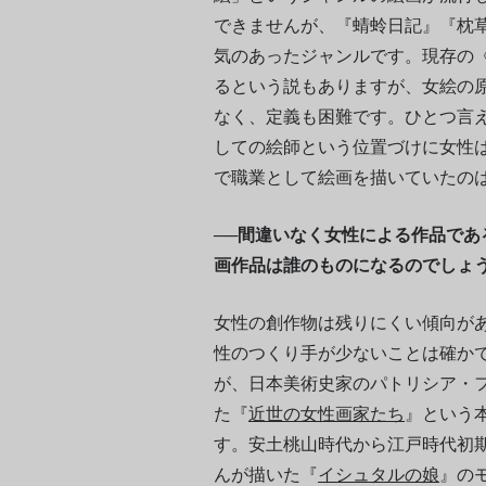
できませんが、『蜻蛉日記』『枕
気のあったジャンルです。現存の
るという説もありますが、女絵の
なく、定義も困難です。ひとつ言
しての絵師という位置づけに女性
で職業として絵画を描いていたの
──間違いなく女性による作品で
画作品は誰のものになるのでしょ
女性の創作物は残りにくい傾向が
性のつくり手が少ないことは確か
が、日本美術史家のパトリシア・
た『
近世の女性画家たち
』という
す。安土桃山時代から江戸時代初
んが描いた『
イシュタルの娘
』の