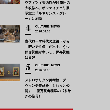
ウフィツィ美術館が91億円の
大改修へ。ボッティチェリ展
示室は「ルネサンス・グレ
ー」に刷新
CULTURE
NEWS
2026.08.05
古代ローマ時代の道路下から
「若い男性像」が出土。うつ
伏せ状態が幸いし、保存状態
は良好
CULTURE
NEWS
2026.08.06
メトロポリタン美術館、ダ・
ヴィンチ作品を「しれっと公
開」──億万長者秘蔵の《糸巻
きの聖母》