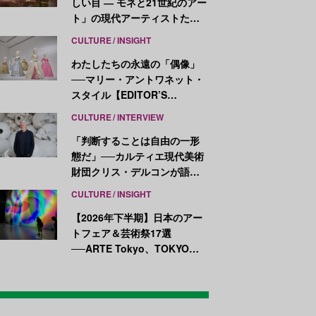
しい目 ― モネと21世紀のアー
ト」の現代アーティストたち
が示す、異なる視点
CULTURE
INSIGHT
わたしたちの永遠の「偶像」
──マリー・アントワネット・
スタイル【EDITOR’S
NOTES】
CULTURE
INTERVIEW
「判断することは自由の一形
態だ」──カルティエ現代美術
財団クリス・デルコンが語
る、公共性と批評
CULTURE
INSIGHT
【2026年下半期】日本のアー
トフェア＆芸術祭17選
──ARTE Tokyo、TOKYO
ATLAS、前橋国際芸術祭ほか
新イベントが続々開幕