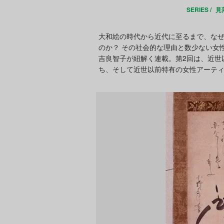
SERIES /
見
大和絵の時代から近代に至るまで、な
のか？ その社会的な理由と数少ない女
吉良智子が紐解く連載。第2回は、近世
ち、そして近世以前特有の女性アーテ