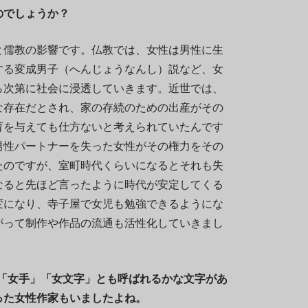
のでしょうか？
と儒教の影響です。仏教では、女性は男性に生
する変成男子（へんじょうなんし）説など、女
ら次第に社会に浸透していきます。近世では、
な存在だとされ、家の存続のための出産がその
育を与えても仕方ないと考えられていたんです
男性パートナーを失った女性がその権力をその
たのですが、室町時代くらいになるとそれも失
なると先ほど言ったように時代が安定してくる
変になり、寺子屋で女児も勉強できるようにな
がって制作や作品の流通も活性化していきまし
に「女手」「女文字」とも呼ばれるかな文字があ
った女性作家
も
いましたよね。