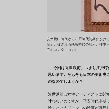
安土桃山時代から江戸時代初期にかけ
聖」と称される飛鳥時代の歌人、柿本人麻
赤尾コレクション）
──今回は近世以前、つまり江戸
思います。そもそも日本の美術史
のなのでしょうか？
近世以前は女性アーティストに関
叶わないのですが、平安時代中期
絵」というジャンルの絵画が流行