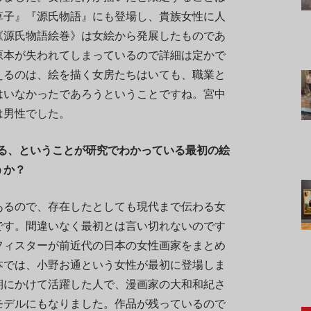
草子』『源氏物語』にも登場し、貴族女性に人
《源氏物語絵巻》は女絵から発展したものであ
原本が失われてしまっているので詳細は定かで
えるのは、絵を描く女房たちはいても、職業と
はいなかったであろうということですね。宮中
は男性でした。
ある、ということが研究でわかっている最初の絵
うか？
あるので、存在したとしても現代まで伝わる女
です。間違いなく最初とは言い切れないのです
フィスターが前近代の日本の女性画家をまとめ
本では、小野お通という女性が最初に登場しま
期にかけて活躍した人で、漫画家の大和和紀さ
モデルにもなりました。作品が残っているので