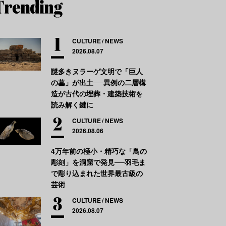
CULTURE
NEWS
2026.08.07
謎多きヌラーゲ文明で「巨人
の墓」が出土──異例の二層構
造が古代の埋葬・建築技術を
読み解く鍵に
CULTURE
NEWS
2026.08.06
4万年前の極小・精巧な「鳥の
彫刻」を洞窟で発見──羽毛ま
で彫り込まれた世界最古級の
芸術
CULTURE
NEWS
2026.08.07