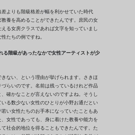
格差よりも階級格差が幅を利かせていた時代
ば教養を高めることができたんです。庶民の女
仕える女房クラスであれば文字を知っていまし
女性たちの例ですね。
される階級があったなかで女性アーティストが少
できない、という理由が挙げられます。さきほ
りづらいのです。名前は残っているけれど作品
と、確かなことが言えないのですよね。そうし
ている数少ない女性のひとりが小野お通だとい
が若い女性たちのお手本になっていたこともあ
た、女性であっても、身に着けた教養や能力を
して社会的地位を得ることもできたんです。た