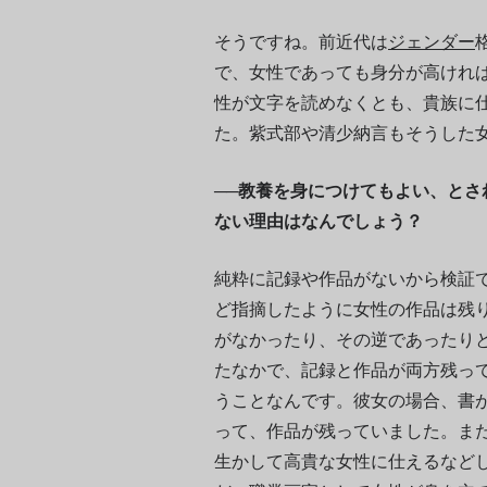
そうですね。前近代は
ジェンダー
で、女性であっても身分が高けれ
性が文字を読めなくとも、貴族に
た。紫式部や清少納言もそうした
──教養を身につけてもよい、と
ない理由はなんでしょう？
純粋に記録や作品がないから検証
ど指摘したように女性の作品は残
がなかったり、その逆であったり
たなかで、記録と作品が両方残っ
うことなんです。彼女の場合、書
って、作品が残っていました。ま
生かして高貴な女性に仕えるなど