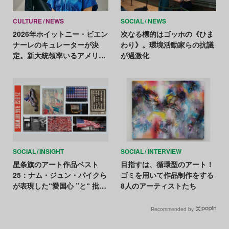
CULTURE
NEWS
SOCIAL
NEWS
2026年ホイットニー・ビエン
次なる標的はゴッホの《ひま
ナーレのキュレーターが決
わり》。環境活動家らの抗議
定。新大統領率いるアメリカ
が過激化
はアートにどう映るか
SOCIAL
INSIGHT
SOCIAL
INTERVIEW
星条旗のアート作品ベスト
目指すは、循環型のアート！
25：ナム・ジュン・パイクら
ゴミを用いて作品制作をする
が表現した“愛国心 ”と“ 批
8人のアーティストたち
判”
Recommended by