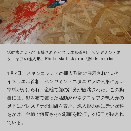
活動家によって破壊されたイスラエル首相、ベンヤミン・ネ
タニヤフの蝋人形。Photo: via Instagram/@bds_mexico
1月7日、メキシコシティの蝋人形館に展示されていた
イスラエル首相、ベンヤミン・ネタニヤフの人形に赤い
塗料がかけられ、金槌で顔の部分が破壊された。この動
画には、顔を布で覆った活動家がネタニヤフの蝋人形の
足下にパレスチナの国旗を置き、蝋人形の頭に赤い塗料
をかけ、金槌で何度もその顔面を殴打する様子が映され
ている。