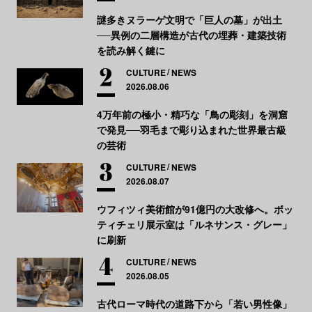
謎多きヌラーゲ文明で「巨人の墓」が出土
──異例の二層構造が古代の埋葬・建築技術
を読み解く鍵に
CULTURE
NEWS
2026.08.06
4万年前の極小・精巧な「鳥の彫刻」を洞窟
で発見──羽毛まで彫り込まれた世界最古級
の芸術
CULTURE
NEWS
2026.08.07
ウフィツィ美術館が91億円の大改修へ。ボッ
ティチェリ展示室は「ルネサンス・グレー」
に刷新
CULTURE
NEWS
2026.08.05
古代ローマ時代の道路下から「若い男性像」