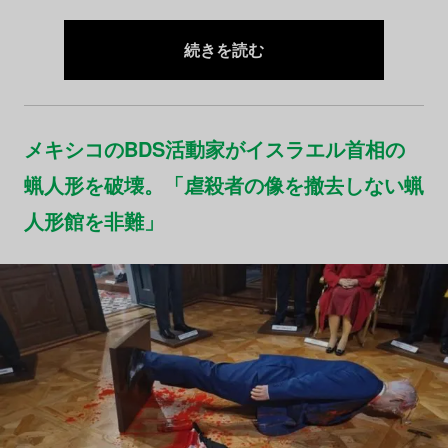
続きを読む
メキシコのBDS活動家がイスラエル首相の
蝋人形を破壊。「虐殺者の像を撤去しない蝋
人形館を非難」