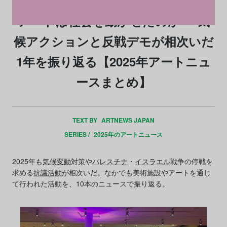
アートは社会を動かせたのか──気
候アクションと反戦デモが相次いだ
1年を振り返る【2025年アートニュ
ースまとめ】
TEXT BY
ARTNEWS JAPAN
SERIES /
2025年のアートニュース
2025年も
気候変動
対策や
パレスチナ
・
イスラエル
戦争の停戦を
求める
抗議活動
が相次いだ。なかでも美術施設やアートを通じ
て行われた活動を、10本のニュースで振り返る。