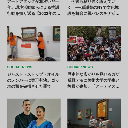
アートアタックが相次いだ一
「今後も粘り強く訴えてい
年。環境活動家らによる抗議
く」──感謝祭のNYで文化施
行動を振り返る【2022年のア
設を舞台に親パレスチナ活動
ートニュースまとめ】
家らが抗議活動を展開
SOCIAL
NEWS
SOCIAL
NEWS
ジャスト・ストップ・オイル
歴史的な広がりを見せるガザ
のメンバーに実刑判決。ゴッ
反戦デモに美術大学の学生と
ホの額を破損させた罪で
教員が参加。「アーティスト
は今起こっていることに向き
合わなければならない」