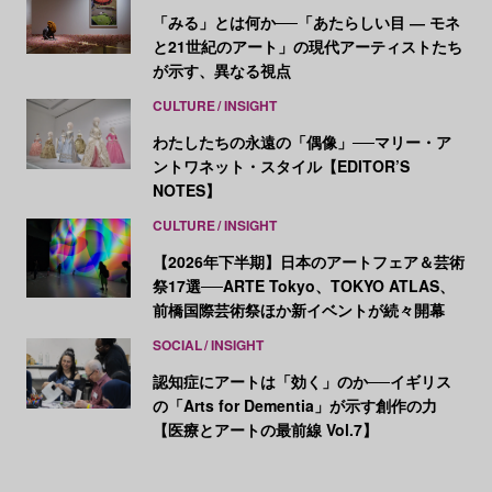
「みる」とは何か──「あたらしい目 ― モネ
と21世紀のアート」の現代アーティストたち
が示す、異なる視点
CULTURE
INSIGHT
わたしたちの永遠の「偶像」──マリー・ア
ントワネット・スタイル【EDITOR’S
NOTES】
CULTURE
INSIGHT
【2026年下半期】日本のアートフェア＆芸術
祭17選──ARTE Tokyo、TOKYO ATLAS、
前橋国際芸術祭ほか新イベントが続々開幕
SOCIAL
INSIGHT
認知症にアートは「効く」のか──イギリス
の「Arts for Dementia」が示す創作の力
【医療とアートの最前線 Vol.7】