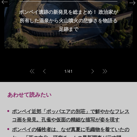
ポンペイ遺跡の新発見を総まとめ！ 政治家が
所有した温泉から火山噴火の悲惨さを物語る
足跡まで
1
/
41
あわせて読みたい
ポンペイ近郊「ポッパエアの別荘」で鮮やかなフレス
コ画を発見。孔雀や仮面の精細な描写が姿を現す
ポンペイの犠牲者は、なぜ真夏に毛織物を着ていたの