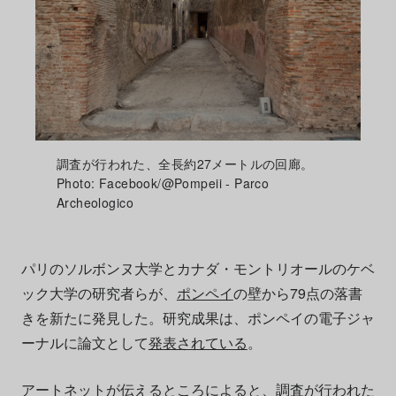
調査が行われた、全長約27メートルの回廊。
Photo: Facebook/@Pompeii - Parco
Archeologico
パリのソルボンヌ大学とカナダ・モントリオールのケベ
ック大学の研究者らが、
ポンペイ
の壁から79点の落書
きを新たに発見した。研究成果は、ポンペイの電子ジャ
ーナルに論文として
発表されている
。
アートネット
が伝えるところによると、調査が行われた