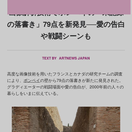
画像解析技術でポンペイの「未記録
の落書き」79点を新発見──愛の告白
や戦闘シーンも
TEXT BY
ARTNEWS JAPAN
高度な画像技術を用いたフランスとカナダの研究チームの調査
により、
ポンペイ
の壁から79点の落書きが新たに発見された。
グラディエーターの戦闘場面や愛の告白が、2000年前の人々の
暮らしをいまに伝えている。