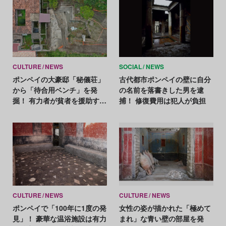
CULTURE
NEWS
SOCIAL
NEWS
ポンペイの大豪邸「秘儀荘」
古代都市ポンペイの壁に自分
から「待合用ベンチ」を発
の名前を落書きした男を逮
掘！ 有力者が貧者を援助する
捕！ 修復費用は犯人が負担
慣習が明らかに
CULTURE
NEWS
CULTURE
NEWS
ポンペイで「100年に1度の発
女性の姿が描かれた「極めて
見」！ 豪華な温浴施設は有力
まれ」な青い壁の部屋を発