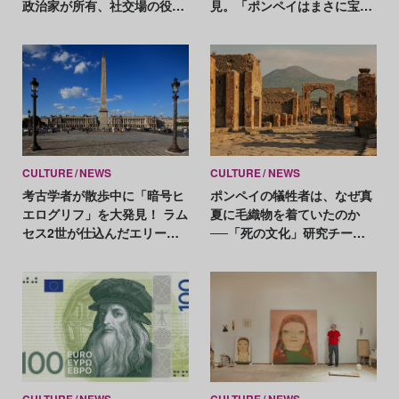
政治家が所有、社交場の役割
見。「ポンペイはまさに宝
も
箱」
CULTURE
NEWS
CULTURE
NEWS
考古学者が散歩中に「暗号ヒ
ポンペイの犠牲者は、なぜ真
エログリフ」を大発見！ ラム
夏に毛織物を着ていたのか
セス2世が仕込んだエリート
──「死の文化」研究チーム
へのプロパガンダ
の最新調査が示す謎