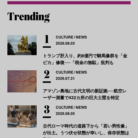
CULTURE
NEWS
2026.08.03
トランプ肝入り、約8億円で騎馬像群を「金
ピカ」修復──「税金の無駄」批判も
CULTURE
NEWS
2026.07.31
アマゾン奥地に古代文明の新証拠──航空レ
ーザー測量で432カ所の巨大土塁を特定
CULTURE
NEWS
2026.08.05
古代ローマ時代の道路下から「若い男性像」
が出土。うつ伏せ状態が幸いし、保存状態は