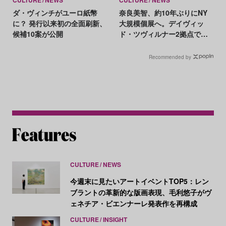
CULTURE
NEWS
CULTURE
NEWS
ダ・ヴィンチがユーロ紙幣
奈良美智、約10年ぶりにNY
に？ 発行以来初の全面刷新、
大規模個展へ。デイヴィッ
候補10案が公開
ド・ツヴィルナー2拠点で新
作と初期作を展示
Recommended by
CULTURE
NEWS
今週末に見たいアートイベントTOP5：レン
ブラントの革新的な版画表現、毛利悠子がヴ
ェネチア・ビエンナーレ発表作を再構成
CULTURE
INSIGHT