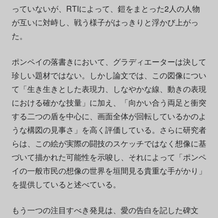
っていないが、RTIによって、鎧をまとった2人の人物
が互いに対峙し、戦う様子がはっきりと浮かび上がっ
た。
ポンペイの落書きにおいて、グラディエーターは決して
珍しい題材ではない。しかし論文では、この図像につい
て「生き生きとした表現力、しなやかな線、動きの表現
における確かな技量」に加え、「向かい合う両足と衝突
する二つの盾を中心に、画面全体が回転しているかのよ
うな構図の見事さ」を高く評価している。さらに研究者
らは、この絵が実際の闘技のスケッチではなく想像に基
づいて描かれた可能性を示唆し、それによって「ポンペ
イの一般市民の想像の世界を垣間見る貴重な手がかり」
を提供していると述べている。
もう一つの注目すべき発見は、愛の告白を記した碑文