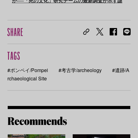
か──「死の文化」研究チームの最新調査が示す謎
#ポンペイ/Pompei
#考古学/archeology
#遺跡/A
rchaeological Site
Re