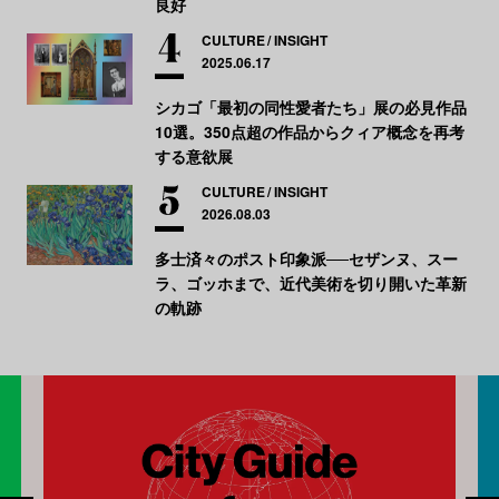
良好
CULTURE
INSIGHT
2025.06.17
シカゴ「最初の同性愛者たち」展の必見作品
10選。350点超の作品からクィア概念を再考
する意欲展
CULTURE
INSIGHT
2026.08.03
多士済々のポスト印象派──セザンヌ、スー
ラ、ゴッホまで、近代美術を切り開いた革新
の軌跡