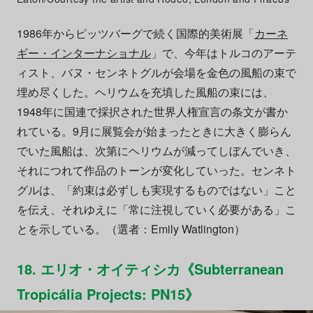
1986年からピッツバーグで続く国際的美術展「
カーネ
ギー・インターナショナル
」で、今年はトルコのアーテ
ィスト、バヌ・センネトグルが会場を金色の風船の束で
埋め尽くした。ヘリウムを充填した風船の束には、
1948年に国連で採択された世界人権宣言の条文が書か
れている。9月に展覧会が始まったときに大きく膨らん
でいた風船は、次第にヘリウムが減ってしぼんでいき、
それにつれて作品のトーンが変化していった。センネト
グルは、「約束は必ずしも実現するものではない」こと
を伝え、それゆえに「常に注視していく必要がある」こ
とを示している。（選者：Emily Watlington）
18. エリオ・オイティシカ《Subterranean
Tropicália Projects: PN15》