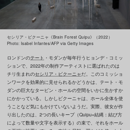
セシリア・ビクーニャ《Brain Forest Quipu》（2022）
Photo: Isabel Infantes/AFP via Getty Images
ロンドンの
テート
・モダンが毎年行うヒョンデ・コミッ
ションで、2022年の制作アーティストに選ばれたのは
チリ生まれの
セシリア・ビクーニャ
だ。このコミッショ
ンワークを効果的に見せられるかどうかは、テート・モ
ダンの巨大なタービン・ホールの空間をいかに生かすか
にかかっている。しかしビクーニャは、ホール全体を使
うことなど気にもかけていないようだ。実際、彼女が作
り出したのは、2つの長いキープ（Quipu=結縄：結び方
によって数量や文字を表示する）の束で、それをホール