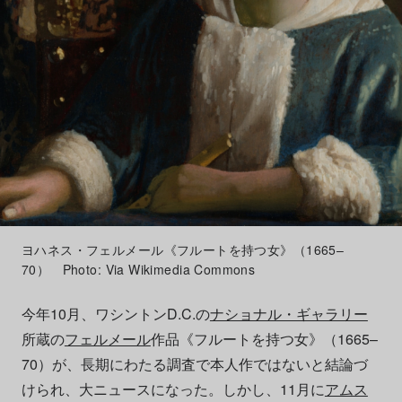
ヨハネス・フェルメール《フルートを持つ女》（1665–
70） Photo: Via Wikimedia Commons
今年10月、ワシントンD.C.の
ナショナル・ギャラリー
所蔵の
フェルメール
作品《フルートを持つ女》（1665–
70）が、長期にわたる調査で本人作ではないと結論づ
けられ、大ニュースになった。しかし、11月に
アムス