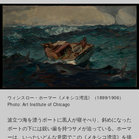
ウィンスロー・ホーマー《メキシコ湾流》（1899/1906）
Photo: Art Institute of Chicago
波立つ海を漂うボートに黒人が寝そべり、斜めになった
ボートの下には鋭い歯を持つサメが迫っている。ホーマ
ーは、いったいどんな意図でこの《メキシコ湾流》を描