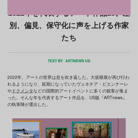
2022年を代表するアート作品25。差
別、偏見、保守化に声を上げる作家
たち
TEXT BY
ARTNEWS US
2022年、アートの世界は息を吹き返した。大規模展が再び行わ
れるようになり、延期になっていたヴェネチア・ビエンナーレ
や
ドクメンタ
などの国際的アートイベントに多くの観客が集ま
った。そんな年を代表するアート作品を、US版『ARTnews』
の執筆陣が選出した。