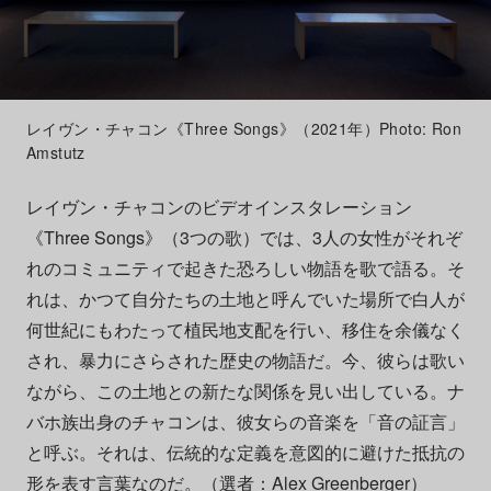
レイヴン・チャコン《Three Songs》（2021年）Photo: Ron
Amstutz
レイヴン・チャコンのビデオインスタレーション
《Three Songs》（3つの歌）では、3人の女性がそれぞ
れのコミュニティで起きた恐ろしい物語を歌で語る。そ
れは、かつて自分たちの土地と呼んでいた場所で白人が
何世紀にもわたって植民地支配を行い、移住を余儀なく
され、暴力にさらされた歴史の物語だ。今、彼らは歌い
ながら、この土地との新たな関係を見い出している。ナ
バホ族出身のチャコンは、彼女らの音楽を「音の証言」
と呼ぶ。それは、伝統的な定義を意図的に避けた抵抗の
形を表す言葉なのだ。（選者：Alex Greenberger）