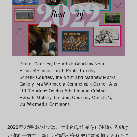
Photo: Courtesy the artist; Courtesy Neon
Films; ©Simone Leigh/Photo Timothy
Schenk/Courtesy the artist and Matthew Marks
Gallery; via Wikimedia Commons; ©Ostrich Arts
Ltd./Courtesy Ostrich Arts Ltd and Cristea
Roberts Gallery, London; Courtesy Christie's;
via Wikimedia Commons
2022年の特徴の1つは、歴史的な作品を再評価する動き
が進む一方で、新しい作品が美術史に書き加えられたこ