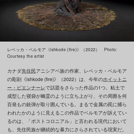
レベッカ・ベルモア《ishkode (fire)》（2022） Photo:
Courtesy the artist
カナダ
先住民
アニシアベ族の作家、レベッカ・ベルモア
の彫刻《ishkode (fire)》（2022）は、今年の
ホイットニ
ー・ビエンナーレ
で話題をさらった作品の1つ。粘土で
成型した寝袋が幽霊のように立ち上がり、その周囲を何
百発もの銃弾が取り囲んでいる。まるで金属の罠に捕ら
われたかのように見えるこの作品でベルモアが訴えてい
るのは、「ポストコロニアル」と言われる現代において
も、先住民族が継続的な暴力にさらされている現実だ。