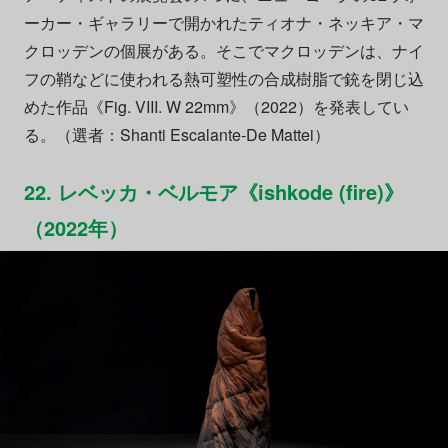
ーカー・ギャラリーで開かれたティオナ・ネッキア・マ
クロッデンの個展がある。そこでマクロッデンは、ナイ
フの鞘などに使われる熱可塑性の合成樹脂で銃を閉じ込
めた作品《Fig. VIII. W 22mm》（2022）を発表してい
る。（選者：Shanti Escalante-De Mattei）
22. レベッカ・ベルモア《ishkode (fire)》
（2022年）