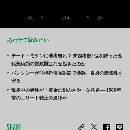
1
/
19
あわせて読みたい
テート・モダンに若者離れ？ 来館者数1位を誇った現
代美術館の財政難はなぜ起きたのか
バンクシーが商標権侵害訴訟で勝訴。自身の匿名性を
守る
散歩中の男性が「黄金の剣のさや」を発見──1500年
前のエリート戦士の遺物か