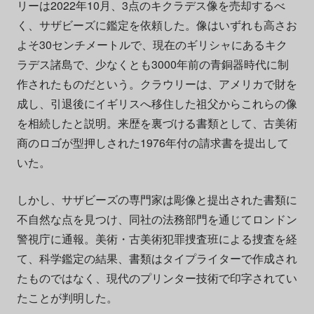
リーは2022年10月、3点のキクラデス像を売却するべ
く、サザビーズに鑑定を依頼した。像はいずれも高さお
よそ30センチメートルで、現在のギリシャにあるキク
ラデス諸島で、少なくとも3000年前の青銅器時代に制
作されたものだという。クラウリーは、アメリカで財を
成し、引退後にイギリスへ移住した祖父からこれらの像
を相続したと説明。来歴を裏づける書類として、古美術
商のロゴが型押しされた1976年付の請求書を提出して
いた。
しかし、サザビーズの専門家は彫像と提出された書類に
不自然な点を見つけ、同社の法務部門を通じてロンドン
警視庁に通報。美術・古美術犯罪捜査班による捜査を経
て、科学鑑定の結果、書類はタイプライターで作成され
たものではなく、現代のプリンター技術で印字されてい
たことが判明した。