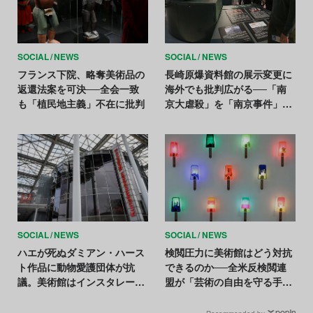
SOCIAL
NEWS
SOCIAL
NEWS
フランス下院、略奪美術品の
長崎原爆資料館の展示変更に
返還法案を可決──全会一致
海外でも批判広がる──「南
も「植民地主義」不在に批判
京大虐殺」を「南京事件」に
変更へ
SOCIAL
NEWS
SOCIAL
NEWS
ハエが死ぬダミアン・ハース
検閲圧力に美術館はどう対抗
ト作品に動物愛護団体が抗
できるのか──全米反検閲連
議。美術館はインスタレーシ
盟が「芸術の自由を守る手引
ョンを撤去
書」を公開