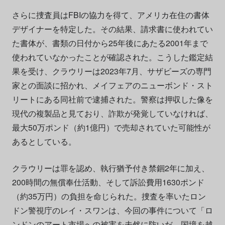
さらに捜査員はFBIの協力を得て、アメリカ在住の書体
デザイナーを特定した。その結果、請求書に使われてい
た書体が、書類の日付から25年後にあたる2001年まで
使われていなかったことが確認された。こうした鑑定結
果を受け、クラウリーは2023年7月、サザビーズの専門
家との面談に招かれ、メイフェアのニューボンド・スト
リートにある同社前で逮捕された。警察は押収した像を
現代の複製品と見ており、詐欺が発覚していなければ、
最大50万ポンド（約1億円）で売却されていた可能性が
あるとしている。
クラウリーは罪を認め、執行猶予付き禁錮2年に加え、
200時間の無償奉仕活動、そして訴訟費用1630ポンド
（約35万円）の負担を命じられた。捜査を率いたロン
ドン警視庁のレイ・スワンは、今回の事件について「ロ
ンドンのアート市場への被害を未然に防いだ、国境を越