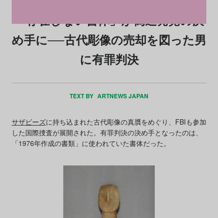
「存在しない書体」が偽造発覚の決
め手に──古代彫像の売却を図った男
に有罪判決
TEXT BY
ARTNEWS JAPAN
サザビーズ
に持ち込まれた古代彫像の真贋をめぐり、FBIも参加
した国際捜査が展開された。有罪判決の決め手となったのは、
「1976年作成の書類」に使われていた書体だった。