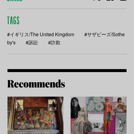
#イギリス/The United Kingdom
#サザビーズ/Sothe
by's
#訴訟
#詐欺
Re