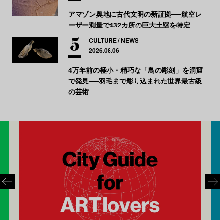
アマゾン奥地に古代文明の新証拠──航空レ
ーザー測量で432カ所の巨大土塁を特定
CULTURE
NEWS
2026.08.06
4万年前の極小・精巧な「鳥の彫刻」を洞窟
で発見──羽毛まで彫り込まれた世界最古級
の芸術