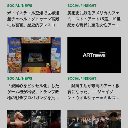
SOCIAL
NEWS
SOCIAL
INSIGHT
米・イスラエル空爆で世界遺
美術史に残るアメリカのフェ
産チェヘル・ソトゥーン宮殿
ミニスト・アート15選。19世
にも被害。歴史的フレスコ画
紀から現代に至る女性アーテ
に亀裂
ィストたちの歩み
SOCIAL
NEWS
SOCIAL
INSIGHT
「愛国心をピクセル化」した
「闘病生活が最高のアート教
ゲーム機が出現。トランプ政
育になった」──ジェイソ
権の戦争プロパガンダを批判
ン・ウィルシャー＝ミルズの
か
創造世界