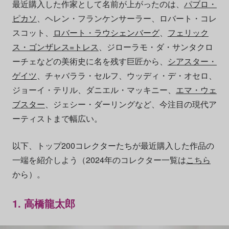
最近購入した作家として名前が上がったのは、
パブロ・
ピカソ
、ヘレン・フランケンサーラー、ロバート・コレ
スコット、
ロバート・ラウシェンバーグ
、
フェリック
ス・ゴンザレス=トレス
、ジローラモ・ダ・サンタクロ
ーチェなどの美術史に名を残す巨匠から、
シアスター・
ゲイツ
、チャバララ・セルフ、ウッディ・デ・オセロ、
ジョーイ・テリル、ダニエル・マッキニー、
エマ・ウェ
ブスター
、ジェシー・ダーリングなど、今注目の現代ア
ーティストまで幅広い。
以下、トップ200コレクターたちが最近購入した作品の
一端を紹介しよう（2024年のコレクター一覧は
こちら
から）。
1. 高橋龍太郎