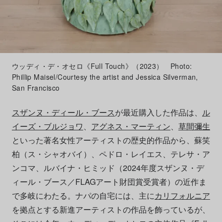
ウッディ・デ・オセロ《Full Touch》（2023） Photo:
Phillip Maisel/Courtesy the artist and Jessica Silverman,
San Francisco
スザンヌ・ディール・ブース
が最近購入した作品は、
ル
イーズ・ブルジョワ
、
アグネス・マーティン
、
草間彌生
といった著名女性アーティストの歴史的作品から、蘇笑
柏（ス・シャオバイ）、ペドロ・レイエス、テレサ・ア
ンコマ、ルバイナ・ヒミッド（2024年度スザンヌ・デ
ィール・ブース／FLAGアート財団賞受賞者）の近作ま
で多岐にわたる。ナパの自宅には、主に
カリフォルニア
を拠点とする新進アーティストの作品を飾っているが、