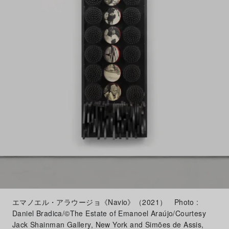
エマノエル・アラウージョ《Navio》（2021） Photo :
Daniel Bradica/©The Estate of Emanoel Araújo/Courtesy
Jack Shainman Gallery, New York and Simōes de Assis,