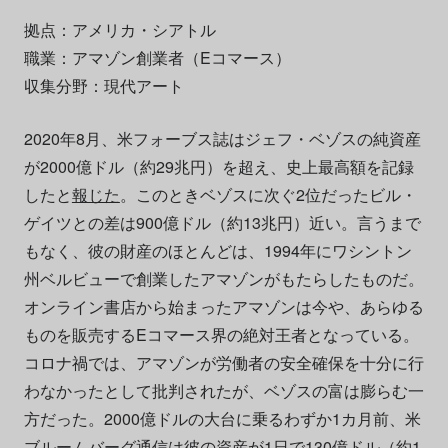
拠点：アメリカ・シアトル
職業：アマゾン創業者（Eコマース）
収集分野：現代アート
2020年8月、米フォーブス誌はジェフ・ベゾスの純資産
が2000億ドル（約29兆円）を超え、史上最高額を記録
したと
報じた
。このときベゾスに次ぐ2位だったビル・
ゲイツとの差は900億ドル（約13兆円）近い。言うまで
もなく、彼の財産のほとんどは、1994年にワシントン
州ベルビューで創業したアマゾンがもたらしたものだ。
オンライン書店から始まったアマゾンは今や、あらゆる
ものを販売するEコマース界の絶対王者となっている。
コロナ禍では、アマゾンが労働者の安全確保を十分に行
わなかったとして批判されたが、ベゾスの富は膨らむ一
方だった。2000億ドルの大台に乗るわずか1カ月前、米
ブルームバーグ通信は彼の資産が1日で130億ドル（約1