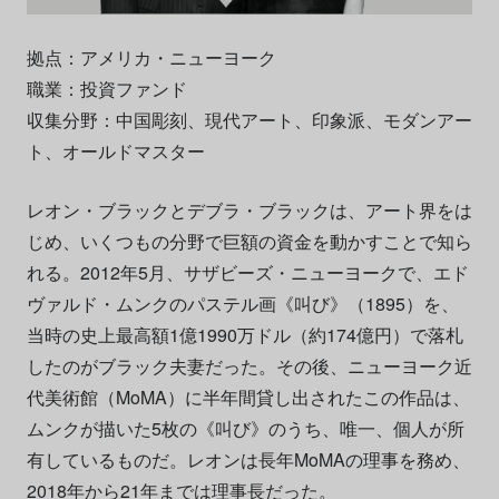
拠点：アメリカ・ニューヨーク
職業：投資ファンド
収集分野：中国彫刻、現代アート、印象派、モダンアー
ト、オールドマスター
レオン・ブラックとデブラ・ブラックは、アート界をは
じめ、いくつもの分野で巨額の資金を動かすことで知ら
れる。2012年5月、サザビーズ・ニューヨークで、エド
ヴァルド・ムンクのパステル画《叫び》（1895）を、
当時の史上最高額1億1990万ドル（約174億円）で落札
したのがブラック夫妻だった。その後、ニューヨーク近
代美術館（MoMA）に半年間貸し出されたこの作品は、
ムンクが描いた5枚の《叫び》のうち、唯一、個人が所
有しているものだ。レオンは長年MoMAの理事を務め、
2018年から21年までは
理事長
だった。